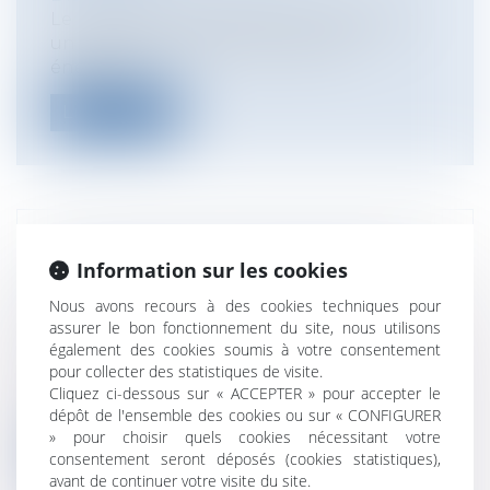
Le Parlement européen vient d'adopter
un nouveau système d'étiquettes
énergét...
Lire la suite
ORGANISATION DE MANIFESTATIONS
Information sur les cookies
SPORTIVES : SIMPLIFICATION DES
Nous avons recours à des cookies techniques pour
PROCÉDURES
assurer le bon fonctionnement du site, nous utilisons
Entreprises
/
Gestion de l'entreprise
/
également des cookies soumis à votre consentement
Gestion des risques et sécurité
pour collecter des statistiques de visite.
Un décret du 9 août 2017 simplifie les
Cliquez ci-dessous sur « ACCEPTER » pour accepter le
procédures pour l'organisation des man...
dépôt de l'ensemble des cookies ou sur « CONFIGURER
» pour choisir quels cookies nécessitant votre
Lire la suite
consentement seront déposés (cookies statistiques),
avant de continuer votre visite du site.