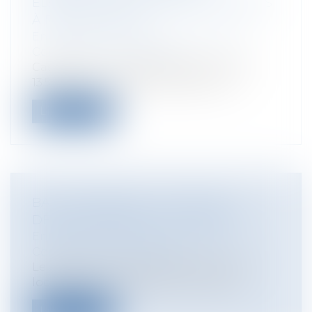
ÉLÉMENTS D'ÉQUIPEMENT ADJOINTS
À DES EXISTANTS
Entreprises
/
Gestion de l'entreprise
/
Construction Immobilier
Cass, 3ème civ, 5 décembre 2024, n°23-
13.562 Par son arrêt en date du 21 m...
Lire la suite
BAIL COMMERCIAL : TRAVAUX ET
DÉPLAFONNEMENT DU LOYER
Entreprises
/
Gestion de l'entreprise
/
Construction Immobilier
Le régime des travaux effectués par le
locataire a une influence sur le loyer...
Lire la suite