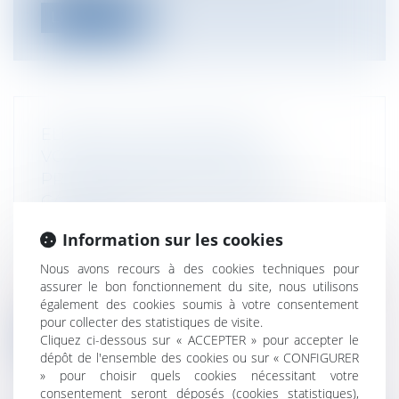
Lire la suite
ELÉMENT D’ÉQUIPEMENT À
VOCATION EXCLUSIVEMENT
PROFESSIONNELLE, LA COUR DE
CASSATION RECONSIDÈRE SA
POSITION
Information sur les cookies
Entreprises
/
Gestion de l'entreprise
/
Construction Immobilier
Nous avons recours à des cookies techniques pour
L’arrêt qui a été rendu le 6 mars 2025 (Cass,
assurer le bon fonctionnement du site, nous utilisons
3ème civ, 6 mars 2025, n°23-20....
également des cookies soumis à votre consentement
pour collecter des statistiques de visite.
Cliquez ci-dessous sur « ACCEPTER » pour accepter le
Lire la suite
dépôt de l'ensemble des cookies ou sur « CONFIGURER
» pour choisir quels cookies nécessitant votre
consentement seront déposés (cookies statistiques),