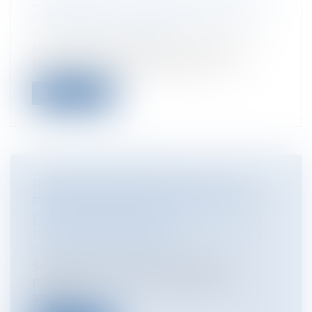
DÉSORDRES ET REPRISE EN NATURE
Entreprises
/
Gestion de l'entreprise
/
Construction Immobilier
Par un arrêt en date du 16 janvier 2025
(Cass, 3ème civ, 16 janvier 2025, n°2...
Lire la suite
PRÉCISION IMPORTANTE SUR LA
FORCE PROBANTE D'UN RAPPORT
D'EXPERTISE AMIABLE
Entreprises
/
Gestion de l'entreprise
/
Construction Immobilier
Sans aucunement exclure la valeur
probante d’un rapport d’expertise
amiable,...