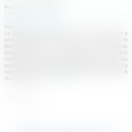
Auteur : MEDINA Jean-Luc
Publié le :
24/02/2025
Entreprises
/
Gestion de l'entreprise
/
Construction Immobilier
Source :
www.eurojuris.fr
Le régime des travaux effectués par le locataire a
une influence sur le loyer et notamment le
déplafonnement du loyer à la valeur locative,
lorsque celle-ci est supérieure à la valeur
contractuelle du loyer Deux textes du Code du
commerce sont susceptibles d’être appliqués. Le
régime des améliorations prévu à l’article R 145-8
du Code de com...
Lire la suite