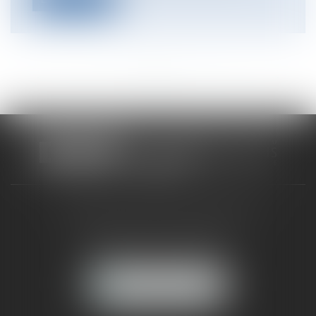
<<
<
...
6
7
8
9
10
11
12
...
>
>>
CABINET RUEIL-MALMAISON
121, avenue Paul Doumer
92500 RUEIL-MALMAISON
NOUS LOCALISER