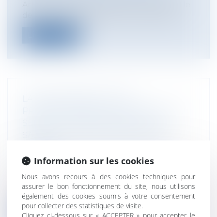
Arrêt rendu par la Chambre commerciale
de la Cour de cassation le 14 mai 2025...
Lire la suite
LA RESPONSABILITÉ DES
PROFESSIONNELS CONCOURANT AU
SERVICE DE PRÉVENTION ET DE
SANTÉ AU TRAVAIL (MÉDECINE DU
TRAVAIL)
Entreprises
/
Gestion de l'entreprise
/
Information sur les cookies
Gestion des risques et sécurité
Nous avons recours à des cookies techniques pour
L’œuvre de prévention et de santé au
assurer le bon fonctionnement du site, nous utilisons
travail a été confiée par le législateur...
également des cookies soumis à votre consentement
pour collecter des statistiques de visite.
Lire la suite
Cliquez ci-dessous sur « ACCEPTER » pour accepter le