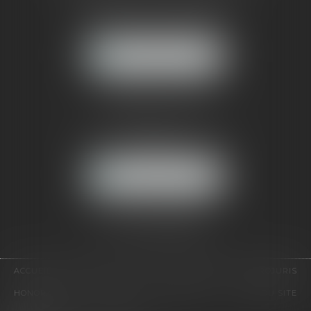
121, avenue Paul Doumer
92500 RUEIL-MALMAISON
NOUS LOCALISER
CABINET PARIS
52, boulevard Emile Augier
75116 PARIS
NOUS LOCALISER
Pour nous contacter :
Tél :
01 41 91 76 76
ACCUEIL
LE CABINET
L'ÉQUIPE
EXPERTISES
EUROJURIS
HONORAIRES
VIDÉOS
CONTACT
PLAN DU SITE