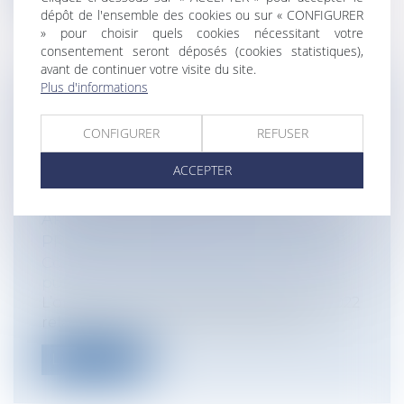
dépôt de l'ensemble des cookies ou sur « CONFIGURER
» pour choisir quels cookies nécessitant votre
consentement seront déposés (cookies statistiques),
avant de continuer votre visite du site.
Plus d'informations
ACCOMPAGNEMENT DES AGENTS
PUBLICS MIS EN CAUSE AU TITRE DE
CONFIGURER
REFUSER
LA RESPONSABILITÉ FINANCIÈRE DES
ACCEPTER
GESTIONNAIRES PUBLICS – LA
SOLUTION INSATISFAISANTE
APPORTÉE PAR LA CIRCULAIRE DU
PREMIER MINISTRE DU 17 AVRIL 2025
Collectivités
/
Services publics
/
Fonction
publique / Personnel administratif
L’ordonnance n°2022-408 du 23 mars 2022
relative au régime de responsabilité...
Lire la suite