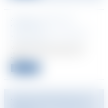
ASTREINTE : ATTENTION AUX
CONTRAINTES !
Particuliers
/
Emploi
/
Contrat de travail
Entreprises
/
Ressources humaines
/
Temps de travail
Un salarié intervenant régulièrement
pendant ses périodes d’astreinte et
soum...
Lire la suite
OBLIGATION D’INDEMNISATION DU
PRÉJUDICE DONT LE PRINCIPE EST