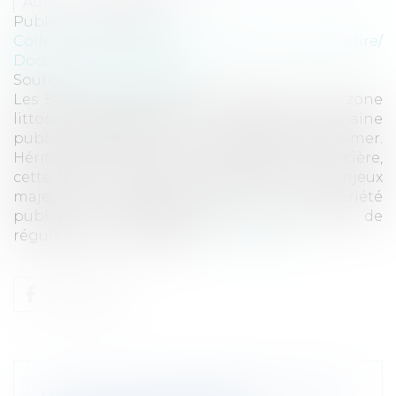
Auteur : TROUVÉ Ludivine
Publié le :
27/06/2025
Collectivités
/
Urbanisme
/
Permis de construire/
Documents d'urbanisme
Source :
www.eurojuris.fr
Les 50 pas géométriques constituent une zone
littorale appartenant en principe au domaine
public de l’État dans les territoires d’outre-mer.
Héritage colonial et outil de régulation foncière,
cette bande soulève aujourd’hui des enjeux
majeurs en matière de droit de la propriété
publique, d’aménagement du territoire, de
régularisation d’occupat...
Lire la suite