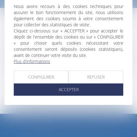
Nous avons recours à des cookies techniques pour
EN SAVOIR PLUS
assurer le bon fonctionnement du site, nous utilisons
également des cookies soumis à votre consentement
pour collecter des statistiques de visite.
CABINET CRTD & ASSOCIÉS
Cliquez ci-dessous sur « ACCEPTER » pour accepter le
dépôt de l'ensemble des cookies ou sur « CONFIGURER
» pour choisir quels cookies nécessitant votre
Une équipe de 10 avocats ayant cœur à la
consentement seront déposés (cookies statistiques),
avant de continuer votre visite du site.
résolution de vos litiges par la
prévention
et par
Plus d'informations
le souhait, lorsqu’un litige n’a pu être évité, de
vous accompagner jusqu’à sa
résolution
.
CONFIGURER
REFUSER
ACCEPTER
Voir notre équipe
Nous contacter