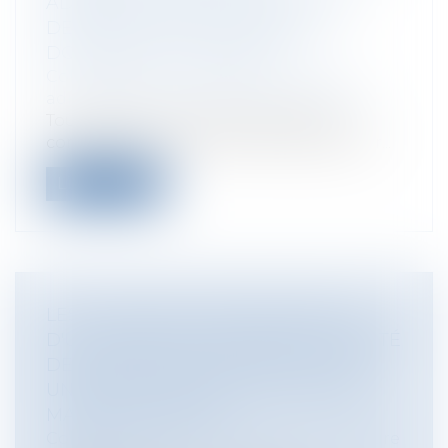
ADMINISTRATIVE ET RECEVABILITÉ
DES CONCLUSIONS À FINS DE
DOMMAGES ET INTÉRÊTS
Collectivités
/
Contentieux
/
Tribunal
administratif/ Procédure administrative
Tout d’abord, il est de jurisprudence
constante que les chambres disciplinair...
Lire la suite
LES CONDITIONS D'INTERVENTION
D'UN COMITÉ D'HYGIÈNE DE SÉCURITÉ
DES CONDITIONS DE TRAVAIL DANS
UN CENTRE HOSPITALIER : PAS DE
MARCHÉS PUBLICS
Collectivités
/
Marchés publics
/
Procédure