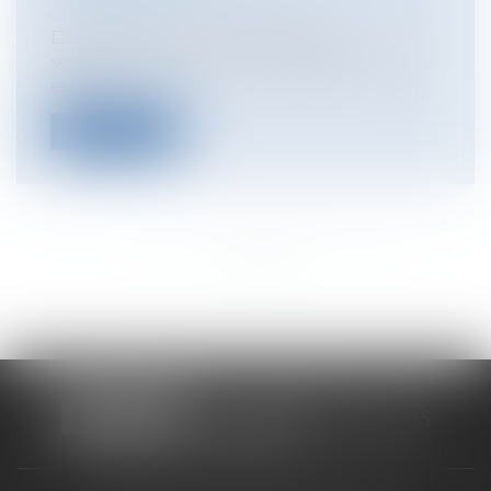
de passation
Dans une instance rendue le 27
septembre 2018, la cour d'appel d'Amiens
est v...
Lire la suite
<<
<
...
160
161
162
163
164
165
166
...
>
>>