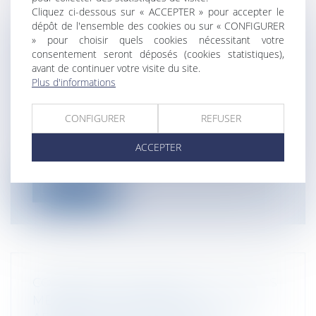
Cliquez ci-dessous sur « ACCEPTER » pour accepter le
dépôt de l'ensemble des cookies ou sur « CONFIGURER
» pour choisir quels cookies nécessitant votre
ABUS DE POSITION DOMINANTE ET
consentement seront déposés (cookies statistiques),
PRIX EXCESSIFS : LA COUR DE
avant de continuer votre visite du site.
CASSATION INVALIDE LA DOCTRINE
Plus d'informations
DE L’AUTORITÉ DE LA CONCURRENCE
Entreprises
/
Marketing et ventes
/
CONFIGURER
REFUSER
Concurrence
Comment caractériser un prix « non
ACCEPTER
équitable » en l’absence de prix de référe...
Lire la suite
CONTENTIEUX DÉONTOLOGIQUE DES
MÉDECINS : PROCÉDURE