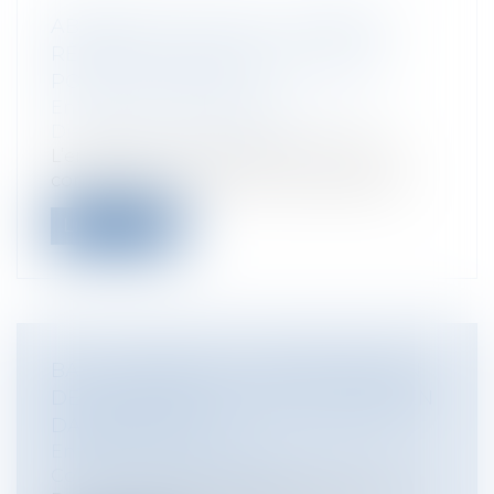
ABANDON DE POSTE : COMMENT
RÉSISTER ? QUELLES SOLUTIONS
POUR L'EMPLOYEUR ?
Entreprises
/
Ressources humaines
/
Discipline et licenciement
L’employeur, s’il s’oppose à la rupture
conventionnelle qui lui est demandée...
Lire la suite
BAIL COMMERCIAL : INDEMNISATION
DE LA PERTE DU DROIT AU MAINTIEN
DANS LES LIEUX
Entreprises
/
Gestion de l'entreprise
/
Construction Immobilier