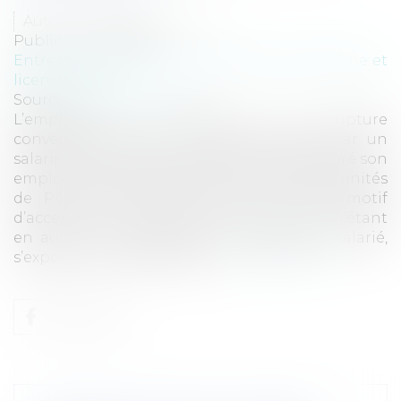
Auteur : VACCARO François
Publié le :
01/10/2021
Entreprises
/
Ressources humaines
/
Discipline et
licenciement
Source :
www.eurojuris.fr
L’employeur, s’il s’oppose à la rupture
conventionnelle qui lui est demandée par un
salarié qui souhaite quitter de son propre gré son
emploi mais souhaite bénéficier des indemnités
de Pôle Emploi, parce qu’il n’a aucun motif
d’accepter une rupture conventionnelle n’étant
en aucun cas demandeur au départ du salarié,
s’expose en cas de refus à un...
Lire la suite