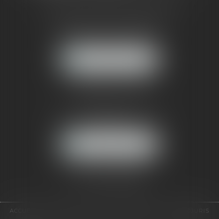
CABINET RUEIL-MALMAISON
121, avenue Paul Doumer
92500 RUEIL-MALMAISON
NOUS LOCALISER
CABINET PARIS
52, boulevard Emile Augier
75116 PARIS
NOUS LOCALISER
Pour nous contacter :
Tél :
01 41 91 76 76
ACCUEIL
LE CABINET
L'ÉQUIPE
EXPERTISES
EUROJURIS