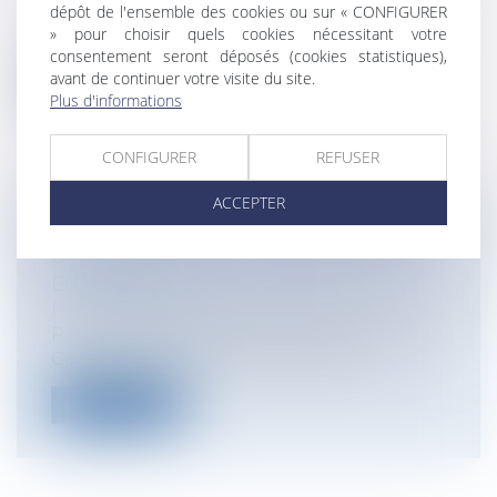
dépôt de l'ensemble des cookies ou sur « CONFIGURER
La Cour de Cassation a rendu un arrêt
» pour choisir quels cookies nécessitant votre
important le 4 septembre 2014 en estima...
consentement seront déposés (cookies statistiques),
avant de continuer votre visite du site.
Lire la suite
Plus d'informations
CONFIGURER
REFUSER
ACCEPTER
IMPÔT SUR LES SUCCESSIONS ET LES
DONATIONS À DES NON RÉSIDENTS
EN ESPAGNE
Particuliers
/
Patrimoine
/
Gestion
Par arrêt du 3 septembre 2014 (C127-12), la
Cour de Justice de l'Union Europé...
Lire la suite