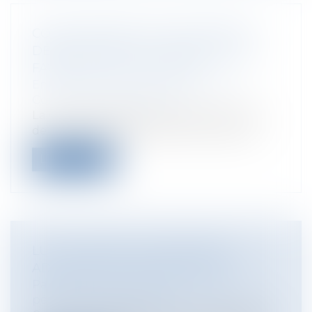
CONGÉ REPRISE ET DÉCLARATION
DÉROGATOIRE: PAS DE RÉGIME DE
FAVEUR POUR LA SOCIÉTÉ
Entreprises
/
Gestion de l'entreprise
/
Construction Immobilier
La Cour de Cassation, récemment, vient
de rendre plusieurs décisions précisan...
Lire la suite
LUTTE CONTRE LE TERRORISME:
ADOPTION DU PROJET DE LOI
Particuliers
/
Civil / Pénal
/
Procédure
pénale / Procédure civile