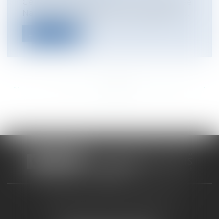
Ce jeudi 18 septembre matin, l'Assemblée
Nationale a adopté, après engagement...
Lire la suite
<<
<
...
471
472
473
474
475
476
477
...
>
>>
CABINET RUEIL-MALMAISON