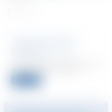
L’ADOPTION DE L’ENFANT DU
CONJOINT PAR UN COUPLE
HOMOSEXUEL
Particuliers
/
Famille
/
Enfants
La Cour de Cassation vient de rendre, le 22
septembre 2014, un avis particuli...
Lire la suite