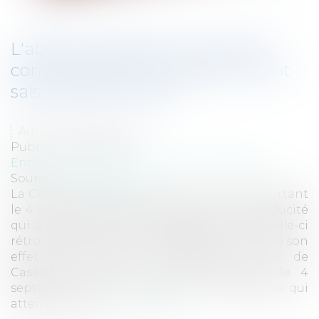
L'absence d'effet interruptif du
commandement de payer valant
saisie déclaré caduc
Auteur : BACLE Florent
Publié le :
23/09/2014
Entreprises
/
Contentieux
/
Voies d'exécution
Source :
www.eurojuris.fr
La Cour de Cassation a rendu un arrêt important
le 4 septembre 2014 en estimant que la caducité
qui atteint une mesure d’exécution prive celle-ci
rétroactivement de tous ses effets, et donc, de son
effet interruptif de prescription.La Cour de
Cassation a rendu un arrêt important le 4
septembre 2014 en estimant que la caducité qui
atteint une mes...
Lire la suite