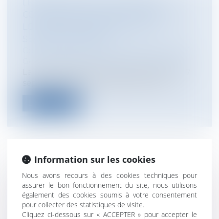
LE RAPPORT DE LA COUR DES
COMPTES SUR L’APPLICATION DES
LOIS DE FINANCEMENT DE LA
SÉCURITÉ SOCIALE
Collectivités
/
Finances locales
/
Fiscalité/
Gestion de fait/ Chambre des Comptes
La Cour des comptes a rendu public, le 17
septembre 2014, un rapport sur l’ap...
Lire la suite
Information sur les cookies
L'ABSENCE D'EFFET INTERRUPTIF DU
Nous avons recours à des cookies techniques pour
COMMANDEMENT DE PAYER VALANT
assurer le bon fonctionnement du site, nous utilisons
SAISIE DÉCLARÉ CADUC
également des cookies soumis à votre consentement
Entreprises
/
Contentieux
/
Voies
pour collecter des statistiques de visite.
d'exécution
Cliquez ci-dessous sur « ACCEPTER » pour accepter le