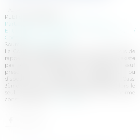
Auteur : GAUVIN Ludovic
Publié le :
05/12/2024
Particuliers
/
Patrimoine
/
Construction
Entreprises
/
Gestion de l'entreprise
/
Construction Immobilier
Source :
www.eurojuris.fr
La Cour de cassation vient une nouvelle fois de
rappeler, qu’en droit de la construction, il n’existe
pas de responsabilité sans désordre, sauf
prescriptions techniques obligatoires ou
dispositions contractuelles particulières. Cass,
3ème civ, 21 novembre 2024, n°23-15.363 Dès lors, le
seul constat du non-respect d’une norme
constructive pos...
Lire la suite