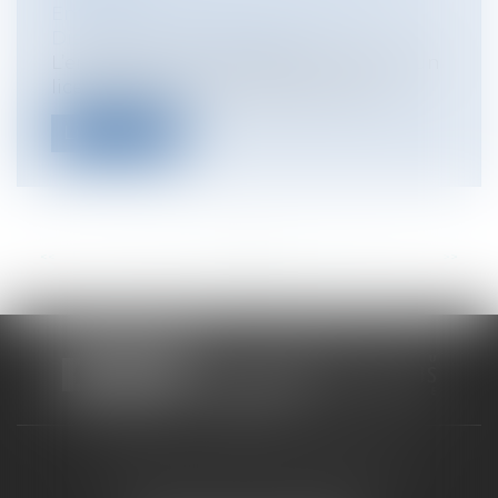
Entreprises
/
Ressources humaines
/
Discipline et licenciement
L’employeur qui envisage de recourir à un
licenciement économique doit, pour...
Lire la suite
<<
<
...
52
53
54
55
56
57
58
...
>
>>
CABINET RUEIL-MALMAISON