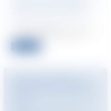
CONSTRUCTEUR SANS DÉSORDRE, UN
PRINCIPE QUI N'EST PAS ABSOLU
Particuliers
/
Patrimoine
/
Construction
Entreprises
/
Gestion de l'entreprise
/
Construction Immobilier
La Cour de cassation vient une nouvelle
fois de rappeler, qu’en droit de la c...
Lire la suite
LICENCIEMENT ÉCONOMIQUE :
L’OFFRE DE RECLASSEMENT DOIT
COMPORTER TOUTES LES MENTIONS
LÉGALES
Particuliers
/
Emploi
/
Licenciements /
Démission