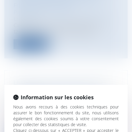
FORCÉE DE LA VENTE
Particuliers
/
Patrimoine
/
Immobilier /
Logement
Cass, 3ème civ, 21 novembre 2024, n°21-
12.661, Publié au bulletin Pendant...
Lire la suite
LE CSE PEUT AGIR EN NULLITÉ D’UN
ACCORD COLLECTIF MAIS SOUS
Information sur les cookies
CONDITIONS
Entreprises
/
Gestion de l'entreprise
/
Nous avons recours à des cookies techniques pour
Communication et vie sociale
assurer le bon fonctionnement du site, nous utilisons
Le CSE peut, en application de l’article L.
également des cookies soumis à votre consentement
2262-14 du Code du travail, agir...
pour collecter des statistiques de visite.
Cliquez ci-dessous sur « ACCEPTER » pour accepter le