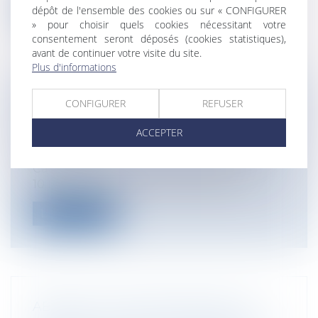
Lire la suite
dépôt de l'ensemble des cookies ou sur « CONFIGURER
» pour choisir quels cookies nécessitant votre
consentement seront déposés (cookies statistiques),
avant de continuer votre visite du site.
Plus d'informations
VENTE D'IMMEUBLE ET RÉTICENCE
CONFIGURER
REFUSER
DOLOSIVE
ACCEPTER
Particuliers
/
Patrimoine
/
Immobilier /
Logement
Cass, 3ème civ, 21 novembre 2024, n°23-
10.180 Une société civile immobiliè...
Lire la suite
ABSENCE DE RESPONSABILITÉ DU