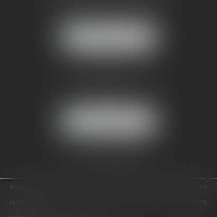
121, avenue Paul Doumer
92500 RUEIL-MALMAISON
NOUS LOCALISER
CABINET PARIS
52, boulevard Emile Augier
75116 PARIS
NOUS LOCALISER
Pour nous contacter :
Tél :
01 41 91 76 76
ACCUEIL
LE CABINET
L'ÉQUIPE
EXPERTISES
EUROJURIS
HONORAIRES
VIDÉOS
CONTACT
PLAN DU SITE