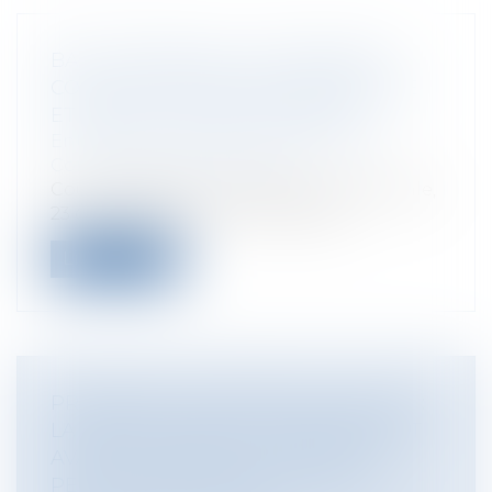
BAIL COMMERCIAL : PROCÉDURE
COLLECTIVE, CRÉANCE ANTÉRIEURE
ET PRÉCAUTIONS À PRENDRE
Entreprises
/
Gestion de l'entreprise
/
Construction Immobilier
Cour de cassation, chambre commerciale,
23 octobre 2024, n° 23-11.772 Affa...
Lire la suite
PROMESSE UNILATÉRALE DE VENTE :
LA RÉTRACTATION DU PROMETTANT
AVANT LA LEVÉE DE L'OPTION NE
PEUT EMPÊCHER L'EXÉCUTION