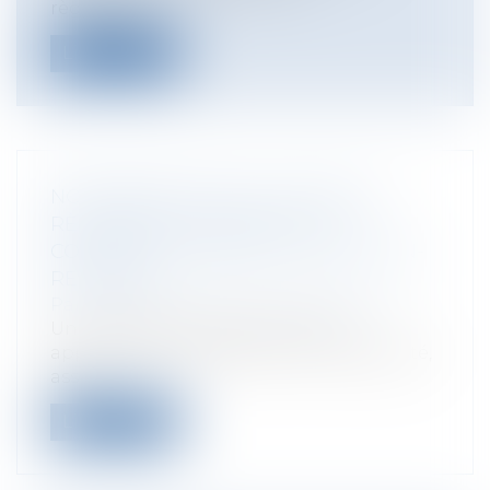
règlementai...
Lire la suite
NON RESPECT DE LA CLAUSE DE
RÈGLEMENT AMIABLE DE LA
CONVENTION CORAL ET FIN DE NON-
RECEVOIR
Particuliers
/
Patrimoine
/
Assurances
Un incendie a sinistré en 2014 un
appartement situé dans une copropriété,
ass...
Lire la suite