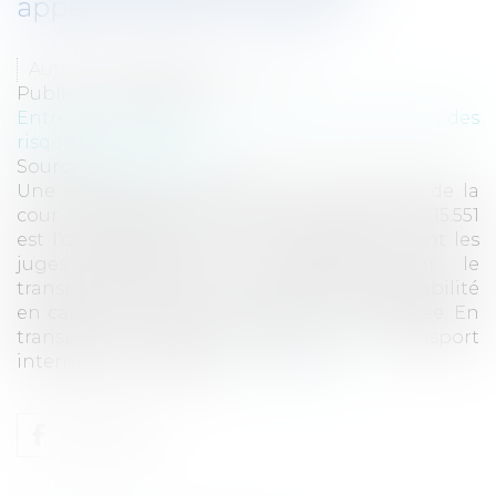
apparemment inviolable
Auteur : HOUSSINEAU Emilie
Publié le :
15/02/2024
Entreprises
/
Gestion de l'entreprise
/
Gestion des
risques et sécurité
Source :
www.eurojuris.fr
Une décision de la chambre commerciale de la
cour de cassation du 17 janvier 2024, n° 22-15.551
est l’occasion de revenir sur la manière dont les
juges apprécient la possibilité pour le
transporteur de s’exonérer de sa responsabilité
en cas de vol de la marchandise transportée. En
transport intérieur comme en transport
international, le transp...
Lire la suite