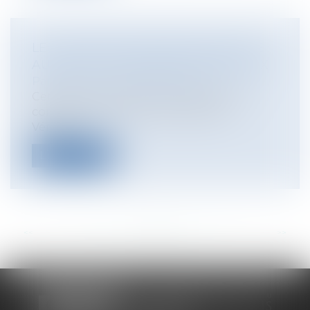
LES COMÉDIES ROMANTIQUES FACE
AU DROIT : LES ENFANTS AMOUREUX
Particuliers
/
Famille
/
Enfants
Cette journée de la Saint Valentin est
consacrée aux amants maudits de
Vérone...
Lire la suite
<<
<
...
85
86
87
88
89
90
91
...
>
>>