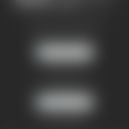
CABINET RUEIL-MALMAISON
121, avenue Paul Doumer
92500 RUEIL-MALMAISON
NOUS LOCALISER
CABINET PARIS
52, boulevard Emile Augier
75116 PARIS
NOUS LOCALISER
Pour nous contacter :
Tél :
01 41 91 76 76