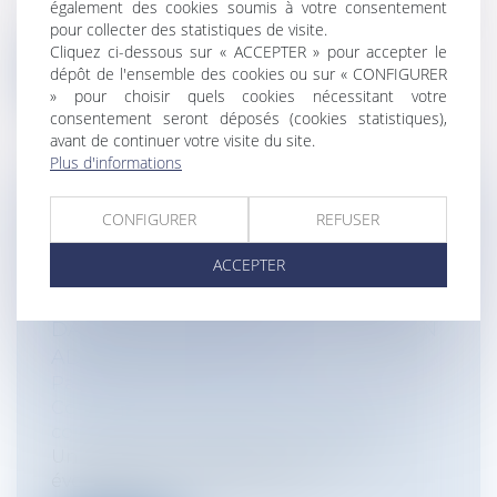
Nous poursuivons la semaine avec Alex qui
également des cookies soumis à votre consentement
exerce un métier original. Alex, c’...
pour collecter des statistiques de visite.
Cliquez ci-dessous sur « ACCEPTER » pour accepter le
Lire la suite
dépôt de l'ensemble des cookies ou sur « CONFIGURER
» pour choisir quels cookies nécessitant votre
consentement seront déposés (cookies statistiques),
avant de continuer votre visite du site.
Plus d'informations
FACULTÉ DU PÉTITIONNAIRE DE
CONFIGURER
REFUSER
MODIFIER SA DEMANDE PENDANT LA
ACCEPTER
PHASE D'INSTRUCTION : INCIDENCE
SUR LE DÉLAI D'INSTRUCTION ET LA
DATE DE NAISSANCE DE LA DÉCISION
ADMINISTRATIVE TACITE
Particuliers
/
Patrimoine
/
Construction
Collectivités
/
Urbanisme
/
Permis de
construire/ Documents d'urbanisme
Un projet immobilier est par nature
évolutif au gré d’adaptations