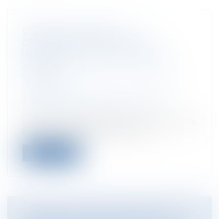
DEVOIR DE CONSEIL ET
D'INFORMATION DE L'AGENT
IMMOBILIER, VERS UNE RIGUEUR
ACCRUE
Particuliers
/
Patrimoine
/
Immobilier /
Logement
Entreprises
/
Gestion de l'entreprise
/
Gestion des risques et sécurité
L’agent immobilier est tenu à un devoir de
conseil et d’information tant à l’...
Lire la suite
ABSENCE DE RESPONSABILITÉ DU