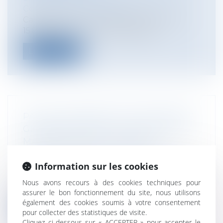
Construction Immobilier
Cass, 3ème civ, 21 novembre 2024, n°23-
15.803 L’article L 113-1 du code de...
Lire la suite
PAS DE DÉLIBÉRATION D'ASSEMBLÉE
GÉNÉRALE DANS LES SAS SANS UNE
MAJORITÉ SIMPLE A MINIMA
Entreprises
/
Gestion de l'entreprise
/
Communication et vie sociale
Information sur les cookies
Le 15 novembre 2024, l’Assemblée plénière
Nous avons recours à des cookies techniques pour
de la Cour de cassation a rendu une...
assurer le bon fonctionnement du site, nous utilisons
également des cookies soumis à votre consentement
Lire la suite
pour collecter des statistiques de visite.
Cliquez ci-dessous sur « ACCEPTER » pour accepter le