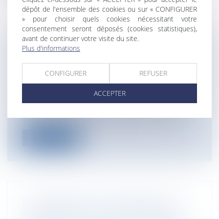
dépôt de l'ensemble des cookies ou sur « CONFIGURER
» pour choisir quels cookies nécessitant votre
consentement seront déposés (cookies statistiques),
avant de continuer votre visite du site.
LE RECOUVREMENT DES CRÉANCES
Plus d'informations
PAR L’EXPERT-COMPTABLE : CADRE
LÉGAL ET OPPORTUNITÉS POUR LES
CONFIGURER
REFUSER
ENTREPRISES
ACCEPTER
Entreprises
/
Finances
/
Banque et finance
Le recouvrement de créances est une
activité essentielle pour garantir la pér...
Lire la suite
LA RÉPARATION DU PRÉJUDICE DE
JOUISSANCE EST CONDITIONNÉE À