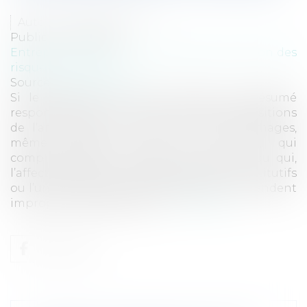
Auteur : GAUVIN Ludovic
Publié le :
27/11/2024
Entreprises
/
Gestion de l'entreprise
/
Gestion des
risques et sécurité
Source :
www.eurojuris.fr
Si le constructeur d’un ouvrage est présumé
responsable, sur le fondement des dispositions
de l’article 1792 du code civil, des dommages,
même résultant d’un vice du sol, qui
compromettent la solidité de l’ouvrage ou qui,
l’affectant dans l’un de ses éléments constitutifs
ou l’un de ses éléments d’équipement, le rendent
impropre à sa destination...
Lire la suite