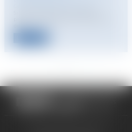
Gestion des risques et sécurité
Si le constructeur d’un ouvrage est
présumé responsable, sur le fondement
des...
Lire la suite
<<
<
...
53
54
55
56
57
58
59
...
>
>>
CABINET RUEIL-MALMAISON