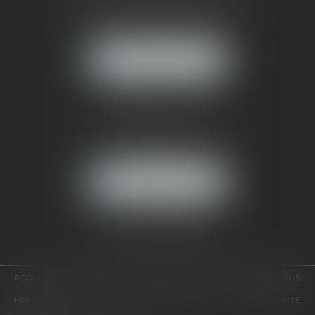
121, avenue Paul Doumer
92500 RUEIL-MALMAISON
NOUS LOCALISER
CABINET PARIS
52, boulevard Emile Augier
75116 PARIS
NOUS LOCALISER
Pour nous contacter :
Tél :
01 41 91 76 76
ACCUEIL
LE CABINET
L'ÉQUIPE
EXPERTISES
EUROJURIS
HONORAIRES
VIDÉOS
CONTACT
PLAN DU SITE