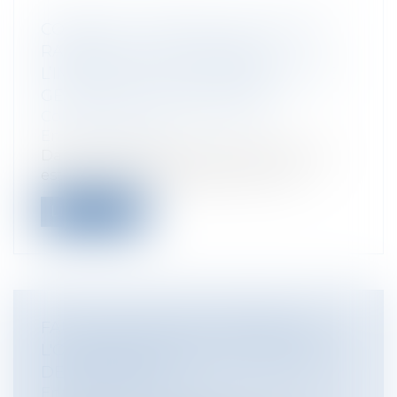
COMMENT L’EXEMPLE DE VALENCE
RAPPELLE AUX COMMUNES
L’IMPORTANCE DE DISPOSER D’UNE
GESTION DE CRISE EFFICACE
Collectivités
/
Environnement
/
Environnement
Dans la nuit du 28 au 29 octobre 2024, il
est tombé autant de pluie en trois...
Lire la suite
FAUTE DOLOSIVE DU MAÎTRE DE
L'OUVRAGE ET REFUS DE GARANTIE
DE L'ASSUREUR
Entreprises
/
Gestion de l'entreprise
/