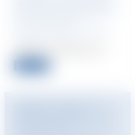
L'EXISTENCE D'UN LIEN DE CAUSALITÉ
DIRECT AVEC LE FAIT GÉNÉRATEUR
DE LA RESPONSABILITÉ
Particuliers
/
Patrimoine
/
Construction
Entreprises
/
Gestion de l'entreprise
/
Construction Immobilier
Cass, 3ème civ, 7 novembre 2024, n°22-
14.088 Après avoir entrepris la cons...
Lire la suite
ACCEPTATION DU RISQUE PAR LE
MAITRE DE L'OUVRAGE ET
EXONÉRATION DE RESPONSABILITÉ
DU CONSTRUCTEUR
Entreprises
/
Gestion de l'entreprise
/