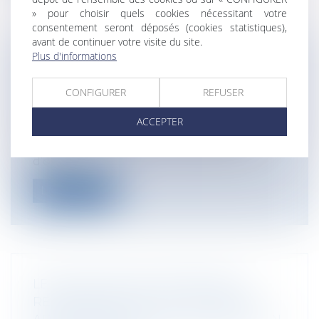
» pour choisir quels cookies nécessitant votre
consentement seront déposés (cookies statistiques),
avant de continuer votre visite du site.
Plus d'informations
ACCÈS À L'AMP POUR LES COUPLES
DE FEMMES OU LES FEMMES SEULES :
CONFIGURER
REFUSER
AVIS POSITIF DU CCNE
Particuliers
/
Famille
/
Enfants
ACCEPTER
Dans un avis du 15 juin 2017 le CCNE se
prononce pour la recommandation
d’ouv...
Lire la suite
LE DIALOGUE DES CARMÉLITES :
RECONNAISSANCE DE LA LIBERTÉ