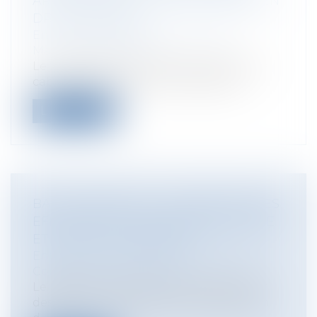
ARTISTIQUE DE LA MISE EN SCÈNE EN
DROIT FRANÇAIS
Entreprises
/
Marketing et ventes
/
Marques et brevets
Le triomphe de la liberté de création Le
cabinet Adam-Caumeil, représenté...
Lire la suite
BAIL COMMERCIAL : SUSPENSION DES
EFFETS DE LA CLAUSE RÉSOLUTOIRE
ET DÉLAIS DE PAIEMENT
Entreprises
/
Gestion de l'entreprise
/
Construction Immobilier
Le preneur commercial peut demander
des délais de paiement et la suspension