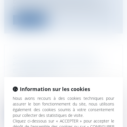
Dans un arrêt du 22 juin 2017, la Cour
EDH juge que le régime de conservation...
Lire la suite
SAISIE IMMOBILIÈRE : FRAIS DE
POURSUITE ET VENTE FORCÉE DU
BIEN IMMOBILIER
Entreprises
/
Contentieux
/
Voies
d'exécution
Information sur les cookies
Les frais de poursuite d’une saisie
immobilière engagés par le créancier
Nous avons recours à des cookies techniques pour
sais...
assurer le bon fonctionnement du site, nous utilisons
également des cookies soumis à votre consentement
Lire la suite
pour collecter des statistiques de visite.
Cliquez ci-dessous sur « ACCEPTER » pour accepter le
dépôt de l'ensemble des cookies ou sur « CONFIGURER