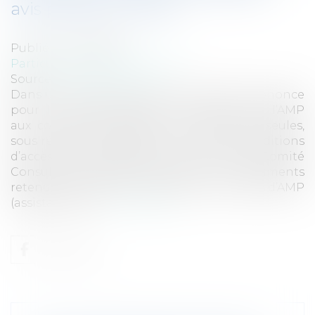
avis positif du CCNE
Publié le :
27/06/2017
Particuliers
/
Famille
/
Enfants
Source :
www.eurojuris.fr
Dans un avis du 15 juin 2017 le CCNE se prononce
pour la recommandation d’ouverture de l’AMP
aux couples de femmes et aux femmes seules,
sous réserve de la prise en compte de conditions
d’accès et de faisabilité. Pour le CCNE (Comité
Consultatif National d'Ethique) les arguments
retenus en faveur de l’accès aux techniques d’AMP
(assistance mé...
Lire la suite