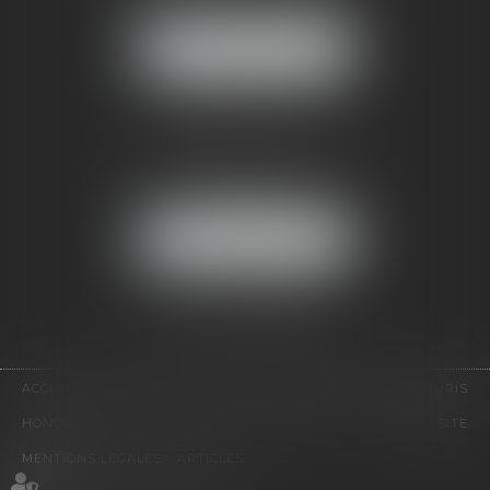
92500 RUEIL-MALMAISON
NOUS LOCALISER
CABINET PARIS
52, boulevard Emile Augier
75116 PARIS
NOUS LOCALISER
Pour nous contacter :
Tél :
01 41 91 76 76
ACCUEIL
LE CABINET
L'ÉQUIPE
EXPERTISES
EUROJURIS
HONORAIRES
VIDÉOS
CONTACT
PLAN DU SITE
MENTIONS LÉGALES
ARTICLES