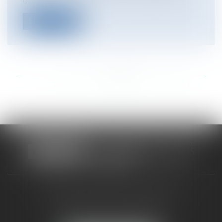
d...
Lire la suite
<<
<
...
347
348
349
350
351
352
353
...
>
>>
CABINET RUEIL-MALMAISON
121, avenue Paul Doumer