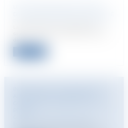
UNE AUGMENTATION DE SALAIRE
DOIT ÊTRE ACCEPTÉE PAR LE SALARIÉ
Particuliers
/
Emploi
/
Contrat de travail
La rémunération contractuelle d'un
salarié constitue un élément du contrat
de...
Lire la suite
INSCRIPTION AU FICHIER NATIONAL
AUTOMATISÉ DES EMPREINTES
GÉNÉTIQUES ET RESPECT DE LA VIE
PRIVÉE
Collectivités
/
International
/
Droit
Européen / Droit communautaire