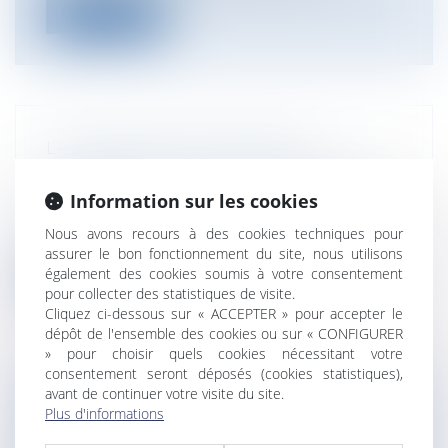
Lire la suite
LA RÉFORME DES RETRAITES
Particuliers
/
Emploi
/
Retraite / Epargne
salariale
Information sur les cookies
Le Gouvernement a adopté le projet de loi
Nous avons recours à des cookies techniques pour
portant réforme des retraites, qui...
assurer le bon fonctionnement du site, nous utilisons
également des cookies soumis à votre consentement
Lire la suite
pour collecter des statistiques de visite.
Cliquez ci-dessous sur « ACCEPTER » pour accepter le
dépôt de l'ensemble des cookies ou sur « CONFIGURER
» pour choisir quels cookies nécessitant votre
consentement seront déposés (cookies statistiques),
avant de continuer votre visite du site.
PROLONGATION DES AIDES À
Plus d'informations
L'EMPLOI DES JEUNES