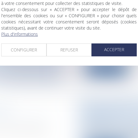
à votre consentement pour collecter des statistiques de visite.
Cliquez ci-dessous sur « ACCEPTER » pour accepter le dépôt de
ALES ET
MORALISATION D
l'ensemble des cookies ou sur « CONFIGURER » pour choisir quels
VOCAT
PUBLICATION DE
cookies nécessitant votre consentement seront déposés (cookies
statistiques), avant de continuer votre visite du site.
DANS LA VIE PO
estion des risques et
Plus d'informations
Collectivités
/
Conte
de l'élu
 contrat préparé par
ACCEPTER
Après le feu vert du
CONFIGURER
REFUSER
septembre 2017, les lo
Lire la suite
ÎNÉS
PLAN LOGEMENT
JEUNES ?
rats commerciaux/
Particuliers
/
Patrim
 au même ensemble
Baisse des APL, cha
construction de 80 0.