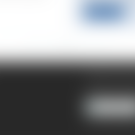
Lire la suite
<<
<
...
338
339
340
341
342
343
344
...
>
>>
CABINET RUEIL
121, avenue Paul D
92500 RUEIL-MAL
NOUS LOCALIS
Pour nous contacter