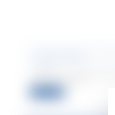
ACTIONS OUVERTES AU TITULA
DE TRAVAUX PUBLICS
Collectivités
/
Marchés publics
/
Contest
contentieux
A l’occasion d’un contentieux relatif a
comptes d’un marché de...
Lire la suite