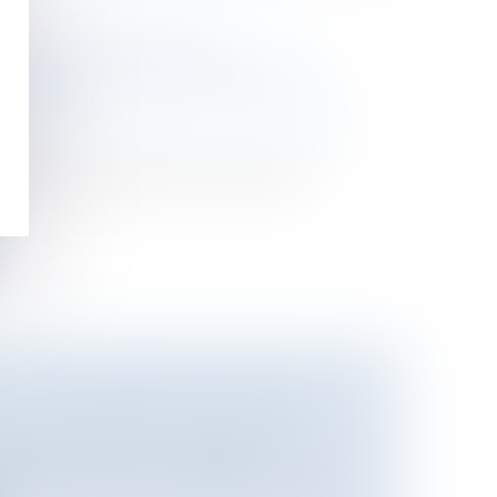
E LA VIE PUBLIQUE :
 LA LOI POUR LA CONFIANCE
LITIQUE
ntieux
/
Responsabilité civile et pénale
 conseil constututionnel reçu le 8
...
 : QUELS IMPACTS POUR LES
oine
/
Immobilier / Logement
ngement de leurs modalités de calcul,
..