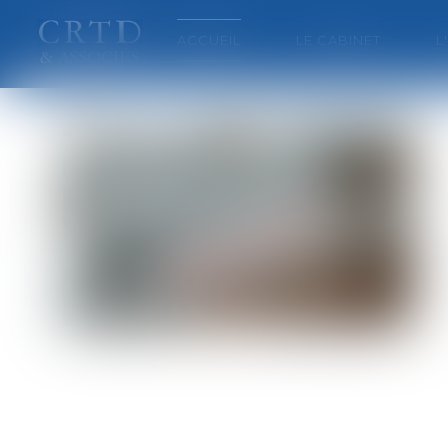
ACCUEIL
LE CABINET
L