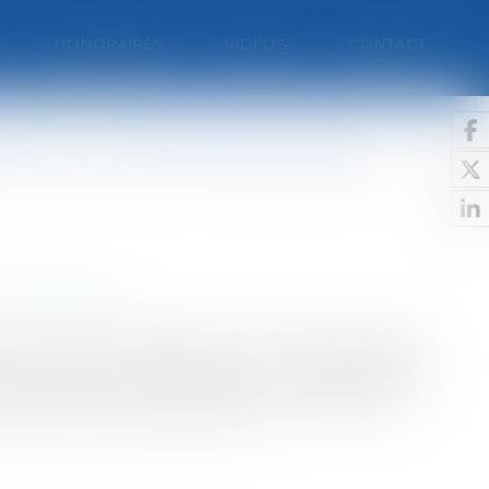
HONORAIRES
VIDÉOS
CONTACT
ire du marché de travaux
et contentieux
èglement des comptes d’un marché de travaux
nt le juge administratif la responsabilité
s également la responsabilité délictuelle des
r aucun contrat de droit privé....
Lire la suite