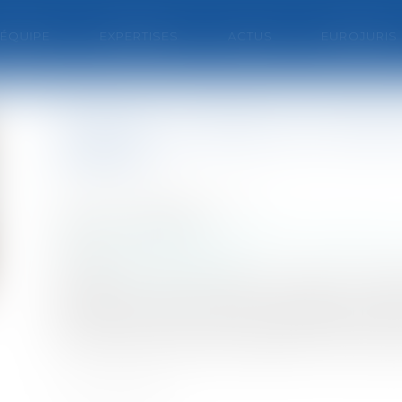
'ÉQUIPE
EXPERTISES
ACTUS
EUROJURIS
Actions ouvertes au titula
publics
Auteur : ROUSSE Christian
Publié le :
26/09/2017
Collectivités
/
Marchés publics
/
Contestation 
Source :
www.eurojuris.fr
A l’occasion d’un contentieux relatif au r
publics le titulaire peut rechercher deva
contractuelle du maitre d’ouvrage public mai
autres participants avec lesquels il n’est lié pa