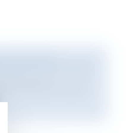
IFS DE CERTAINES
 MÉDICALES AU 1ER NOVEMBRE
/
Protection sociale
s pour des consultations médicales
e...