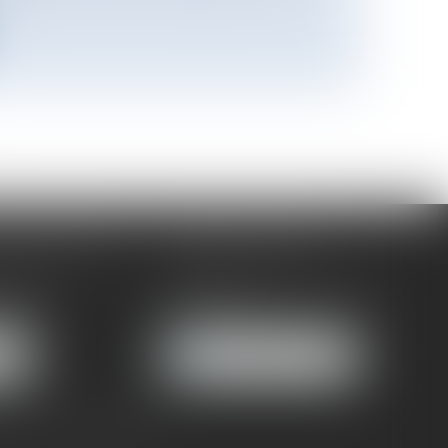
-MALMAISON
CABINET PARIS
oumer
52, boulevard Emile Augier
MAISON
75116 PARIS
ER
NOUS LOCALISER
 :
Tél :
01 41 91 76 76