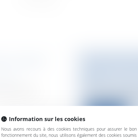
IRE DU MARCHÉ
HAUSSE DES TAR
CONSULTATIONS
2017
ation et
Particuliers
/
Santé
u règlement des
Deux nouveaux tarif
particulières entrent 
Lire la suite
Information sur les cookies
Nous avons recours à des cookies techniques pour assurer le bon
fonctionnement du site, nous utilisons également des cookies soumis