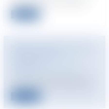
viticoles qui ont eu un jour ou l'autre...
Lire la suite
RAPPORT SUR L'APPLICATION DE LA
CHARTE DES DROITS
FONDAMENTAUX DE LUNION
EUROPÉENNE
Collectivités
/
International
/
Droit
Européen / Droit communautaire
La Commission européenne a publié son
premier rapport sur la manière dont la...
Lire la suite