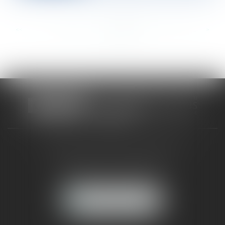
<<
<
...
706
707
708
709
710
711
712
...
>
>>
CABINET RUEIL-MALMAISON
121, avenue Paul Doumer
92500 RUEIL-MALMAISON
NOUS LOCALISER