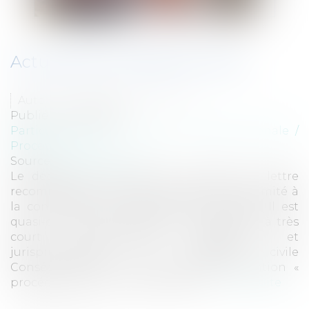
Actualité en procédure civile
Auteur : CHAUDET Jean-David
Publié le :
21/04/2011
Particuliers
/
Civil / Pénal
/
Procédure pénale /
Procédure civile
Source :
www.eurojuris.fr
Le décret du 2 février 2011 consacre la lettre
recommandée par courrier électronique limité à
la conclusion ou l’exécution d’un contrat. Il est
quasi-certain que le domaine sera étendu à très
court terme.Actualité législative et
jurisprudentielle en procédure civile
Consécutivement à la journée de formation «
procédure civile » qui s’est tenue à...
Lire la suite