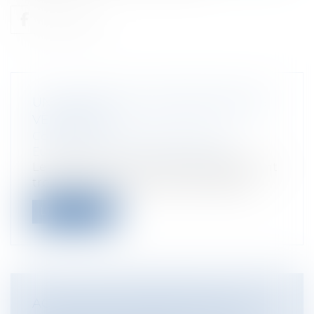
UN ACCORD SUR L'ÉTIQUETAGE DES
VÊTEMENTS
Collectivités
/
International
/
Droit
Européen / Droit communautaire
Le Parlement et le Conseil européens ont
trouvé un accord concernant l'étique...
Lire la suite
ACTUALITÉ EN PROCÉDURE CIVILE