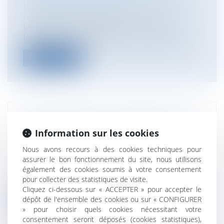
Particuliers
/
Civil / Pénal
/
Procédure
pénale / Procédure civile
Le décret du 2 février 2011 consacre la
lettre recommandée par courrier élect...
Lire la suite
APPLICATION DE LA RÉFORME DE LA
Information sur les cookies
GARDE À VUE
Particuliers
/
Civil / Pénal
/
Procédure
Nous avons recours à des cookies techniques pour
pénale / Procédure civile
assurer le bon fonctionnement du site, nous utilisons
également des cookies soumis à votre consentement
La cour de cassation indique que les
pour collecter des statistiques de visite.
nouveaux principes de la garde à vue, im...
Cliquez ci-dessous sur « ACCEPTER » pour accepter le
dépôt de l'ensemble des cookies ou sur « CONFIGURER
Lire la suite
» pour choisir quels cookies nécessitant votre
consentement seront déposés (cookies statistiques),