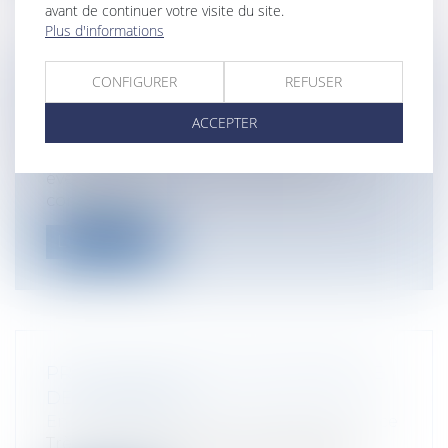
avant de continuer votre visite du site.
Plus d'informations
CONFIGURER
REFUSER
LES DÉGÂTS LIÉS AUX CATASTROPHES
NATURELLES
ACCEPTER
Particuliers
/
Patrimoine
/
Assurances
Une catastrophe naturelle est un
événement naturel qui entraîne des
conséquen...
Lire la suite
PRÊTS BANCAIRES: RESPONSABILITÉ
DE LA BANQUE
Entreprises
/
Finances
/
Banque et finance
Très nombreuses sont les entreprises