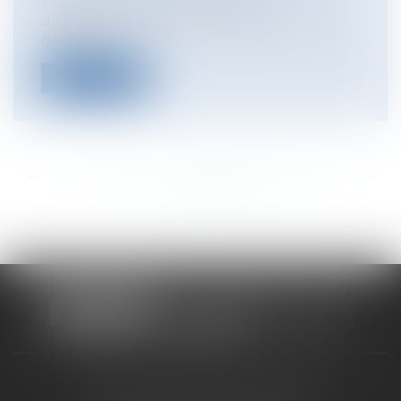
Un agent se disait victime de
discrimination et de harcèlement moral
de la pa...
Lire la suite
<<
<
...
504
505
506
507
508
509
510
...
>
>>
CABINET RUEIL-MALMAISON