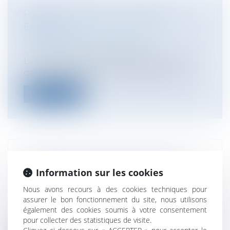
RECOURS TROPIC ET MARCHÉ
EXÉCUTÉ
Collectivités
/
Marchés publics
/
Contestation et contentieux
La Cour Administrative d'Appel de Lyon,
dans une décision du 30 octobre 2013,...
Lire la suite
PERMIS DE CONSTRUIRE SUR UNE
Information sur les cookies
CONSTRUCTION NON AUTORISÉE
Collectivités
/
Urbanisme
/
Permis de
Nous avons recours à des cookies techniques pour
construire/ Documents d'urbanisme
assurer le bon fonctionnement du site, nous utilisons
Le Conseil d'Etat vient de décider que le
également des cookies soumis à votre consentement
pour collecter des statistiques de visite.
pétitionnaire doit déposer une dema...