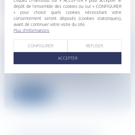
Cliquez ci-dessous sur « ACCEPTER » pour accepter le
dépôt de l'ensemble des cookies ou sur « CONFIGURER
Lire la suite
» pour choisir quels cookies nécessitant votre
consentement seront déposés (cookies statistiques),
avant de continuer votre visite du site.
Plus d'informations
CONFIGURER
REFUSER
DONATION: POINT DE DÉPART DU
DÉLAI DE PRESCRIPTION DE L’ACTION
ACCEPTER
EN NULLITÉ POUR INSANITÉ D’ESPRIT
Particuliers
/
Famille
/
Successions
Le 29 janvier 2014, la Cour de cassation est
venue se prononcer sur le point...
Lire la suite
ADOPTION DÉFINITIVE DE LA LOI