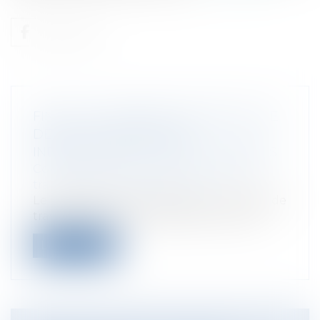
FIN DE LA DISPARITÉ DES RÈGLES DE
DÉLAI EN CONTENTIEUX
INDEMNITAIRE DE TRAVAUX PUBLICS
Collectivités
/
Urbanisme
/
Ouvrages et
travaux publics/Construction
Le requérant qui invoque un dommage de
travaux publics est recevable à contes...
Lire la suite