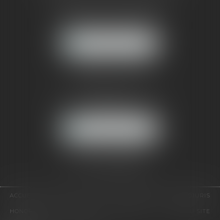
121, avenue Paul Doumer
92500 RUEIL-MALMAISON
NOUS LOCALISER
CABINET PARIS
52, boulevard Emile Augier
75116 PARIS
NOUS LOCALISER
Pour nous contacter :
Tél :
01 41 91 76 76
ACCUEIL
LE CABINET
L'ÉQUIPE
EXPERTISES
EUROJURIS
HONORAIRES
VIDÉOS
CONTACT
PLAN DU SITE