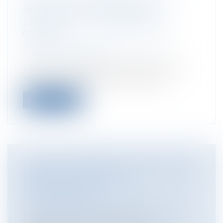
RELATIVE À LA FORMATION, À
L’EMPLOI ET À LA DÉMOCRATIE
SOCIALE
Entreprises
/
Ressources humaines
/
Salaires et avantages
La loi sur la formation professionnelle,
l’emploi et la démocratie sociale a...
Lire la suite
FONCTION PUBLIQUE: HARCÈLEMENT
MORAL ET PROTECTION
FONCTIONNELLE
Collectivités
/
Services publics
/
Fonction
publique / Personnel administratif