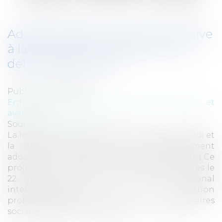
Adoption définitive de la loi relative
à la formation, à l’emploi et à la
démocratie sociale
Publié le :
28/02/2014
Entreprises
/
Ressources humaines
/
Salaires et
avantages
Source :
www.eurojuris.fr
La loi sur la formation professionnelle, l’emploi et
la démocratie sociale a été définitivement
adoptée le 27 février 2014 par le Parlement.Ce
projet de loi, adopté en Conseil des ministres le
22 janvier, est issu de l’accord national
interprofessionnel sur la formation
professionnelle conclu entre les partenaires
sociaux le 14 décembre dernier...
Lire la suite