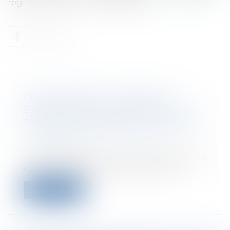
réglementation clarifie la législat...
Lire la suite
CONDAMNATION DE GRANDES
ENSEIGNES POUR ENTENTE SUR LES
PRIX DE VENTE DES JOUETS DE NOËL
Entreprises
/
Marketing et ventes
/
Concurrence
Le Conseil de la concurrence a infligé le 20
décembre 2007 des amendes à cinq...
Lire la suite