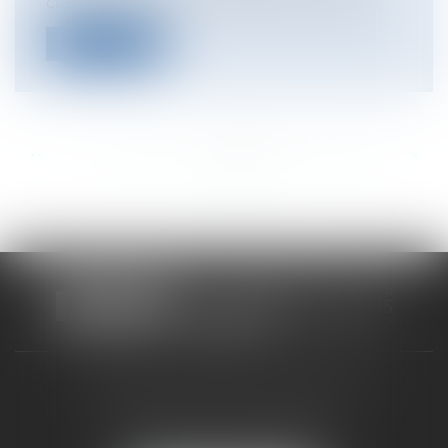
cassation dans un arrêt du 30 novemb...
Lire la suite
<<
<
...
929
930
931
932
933
934
935
...
>
>>
CABINET RUEIL-MALMAISON
121, avenue Paul Doumer