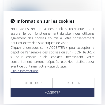
Le Conseil et le Parlement européen ont
adopté le nouveau règlement relatif a...
Lire la suite
Information sur les cookies
Nous avons recours à des cookies techniques pour
assurer le bon fonctionnement du site, nous utilisons
également des cookies soumis à votre consentement
pour collecter des statistiques de visite.
Cliquez ci-dessous sur « ACCEPTER » pour accepter le
LIVRAISON D'UNE PRESTATION DANS
dépôt de l'ensemble des cookies ou sur « CONFIGURER
UN ETAT DE L'UNION EUROPÉENNE
» pour choisir quels cookies nécessitant votre
Entreprises
/
Contentieux
/
Justice
consentement seront déposés (cookies statistiques),
commerciale
avant de continuer votre visite du site.
La 1ère chambre civile de la Cour de
Plus d'informations
cassation a par un arrêt du 14 novembre...
CONFIGURER
REFUSER
Lire la suite
ACCEPTER