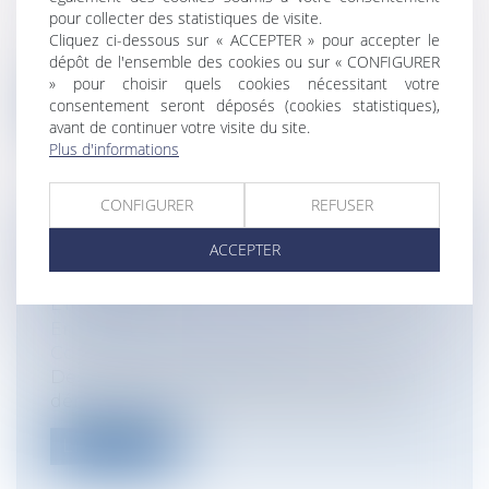
commerciale
pour collecter des statistiques de visite.
Lire l'article précédent Affaire Tapie : Un
Cliquez ci-dessous sur « ACCEPTER » pour accepter le
plan de sauvegarde commun aux deu...
dépôt de l'ensemble des cookies ou sur « CONFIGURER
» pour choisir quels cookies nécessitant votre
consentement seront déposés (cookies statistiques),
Lire la suite
avant de continuer votre visite du site.
Plus d'informations
CONFIGURER
REFUSER
RÉSILIATION DU BAIL COMMERCIAL
ACCEPTER
PAR UN COPROPRIÉTAIRE DE
L'IMMEUBLE
Entreprises
/
Gestion de l'entreprise
/
Construction Immobilier
Dès lors que la carence du bailleur, qui a
démontré avoir accompli de nombreu...
Lire la suite