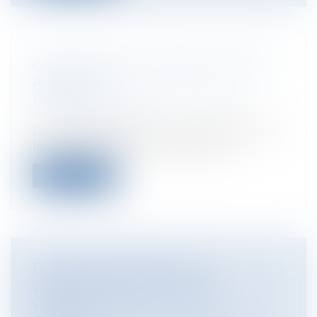
CDD NON SIGNÉ : REQUALIFICATION
ASSURÉE !
Entreprises
/
Ressources humaines
/
Contrat de travail
Dans un arrêt rendu le 14 novembre 2018
(n° 16-19.038), la Cour de Cassation...
Lire la suite
DÉFAUT DE MENTION DE LA
SUPERFICIE D’UN LOT DE
COPROPRIÉTÉ DANS L’AVANT-