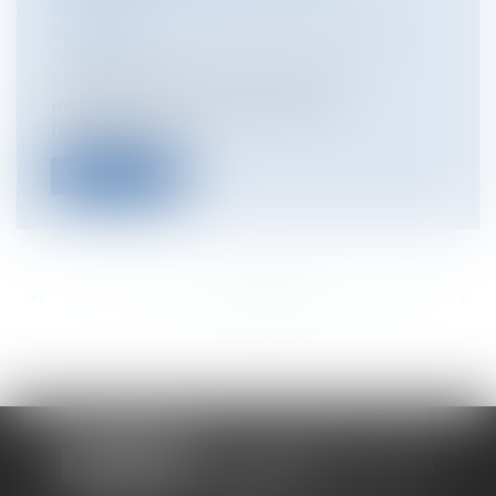
CONTRAT
Particuliers
/
Patrimoine
/
Immobilier /
Logement
Seul l’acte authentique de vente
immobilière peut permettre de
régulariser l’...
Lire la suite
<<
<
...
277
278
279
280
281
282
283
...
>
>>