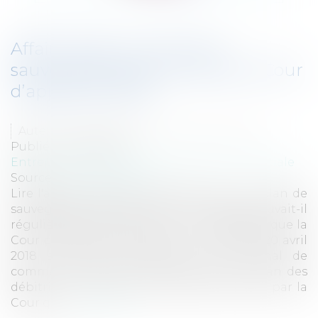
Affaire Tapie : le sort de la
sauvegarde après l’arrêt de la Cour
d’appel de PARIS
Auteurs : BOTTIN Matthieu, NEVEU Pascal
Publié le :
08/01/2019
Entreprises
/
Contentieux
/
Justice commerciale
Source :
www.eurojuris.fr
Lire l'article précédent Affaire Tapie : Un plan de
sauvegarde commun aux deux sociétés pouvait-il
régulièrement être arrêté ? On rappellera que la
Cour d’appel de PARIS dans son arrêt du 20 avril
2018 a infirmé le jugement du Tribunal de
commerce de PARIS qui avait admis le plan des
débitrices. Ce plan a été rejeté clairement par la
Cour qu...
Lire la suite