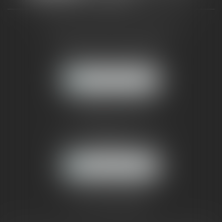
CABINET RUEIL-MALMAISON
121, avenue Paul Doumer
92500 RUEIL-MALMAISON
NOUS LOCALISER
CABINET PARIS
52, boulevard Emile Augier
75116 PARIS
NOUS LOCALISER
Pour nous contacter :
Tél :
01 41 91 76 76