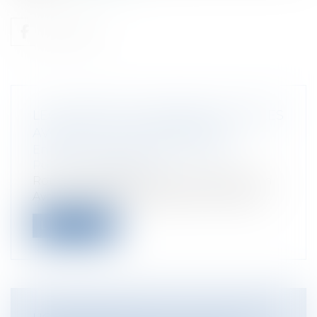
LEGALDESIGN ET BUSINESS: POUR LES
AVOCATS, C’EST MAINTENANT !
Entreprises
/
Marketing et ventes
/
Publicité/ marketing
Romain HAZEBROUCQ, vous êtes ancien
Avocat d’Affaires. Passé dans l'entrepris...
Lire la suite