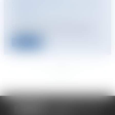
RÉGLEMENTAIRE POUR LA GESTION
DE L’EAU
Collectivités
/
Environnement
/
Environnement
Soumis à une consultation publique en
début d’année, le décret relatif à la g...
Lire la suite
<<
<
...
164
165
166
167
168
169
170
...
>
>>