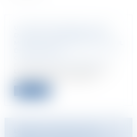
UN AGENT EN DÉCHARGE TOTALE
D'ACTIVITÉ DOIT BÉNÉFICIER DU
MAINTIEN FORFAITAIRE POUR TRAVAIL
DES DIMANCHES
Collectivités
/
Services publics
/
Fonction
publique / Personnel administratif
L’article 23 bis de la loi n° 83-634 du 13
juillet 1983, portant droits et ob...
Lire la suite
L'ABSENCE D'EXAMEN PAR UN