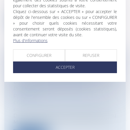
Très décriées, les mesures annoncées par
pour collecter des statistiques de visite.
le Président de la République lors d...
Cliquez ci-dessous sur « ACCEPTER » pour accepter le
dépôt de l'ensemble des cookies ou sur « CONFIGURER
Lire la suite
» pour choisir quels cookies nécessitant votre
consentement seront déposés (cookies statistiques),
avant de continuer votre visite du site.
Plus d'informations
CONFIGURER
REFUSER
QUELLES SONT LES CONDITIONS DE
DÉLIVRANCE D'UNE AUTORISATION
ACCEPTER
D'OCCUPATION D'UNE DÉPENDANCE
DU DOMAINE PUBLIC ET LES
PROCÉDURES EN CAS DE NON
RESPECT ?
Collectivités
/
Services publics
/
Service
public / Délégation de service public
Dans une réponse du ministère auprès du
Ministre de l'économie des finances e...