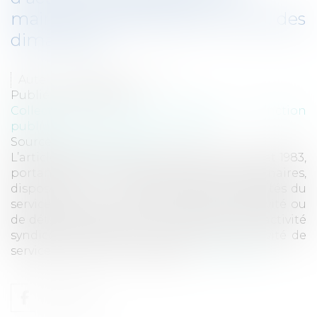
maintien forfaitaire pour travail des
dimanches
Auteur : PORCHET Thomas
Publié le :
30/07/2021
Collectivités
/
Services publics
/
Fonction
publique / Personnel administratif
Source :
www.eurojuris.fr
L’article 23 bis de la loi n° 83-634 du 13 juillet 1983,
portant droits et obligations des fonctionnaires,
dispose que : « I. - Sous réserve des nécessités du
service, le fonctionnaire en position d'activité ou
de détachement qui, pour l'exercice d'une activité
syndicale, bénéficie d'une décharge d'activité de
services ou est mis à la disposi...
Lire la suite