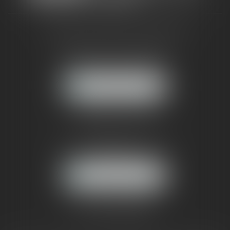
CABINET RUEIL-MALMAISON
121, avenue Paul Doumer
92500 RUEIL-MALMAISON
NOUS LOCALISER
CABINET PARIS
52, boulevard Emile Augier
75116 PARIS
NOUS LOCALISER
Pour nous contacter :
Tél :
01 41 91 76 76