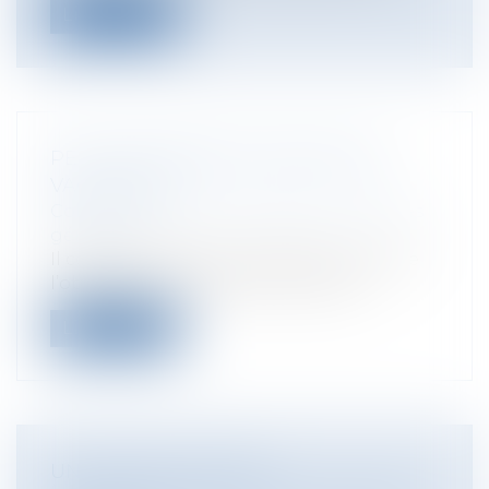
Lire la suite
PEUT-ON IMPOSER L'OBLIGATION
VACCINALE ?
Collectivités
/
Environnement
/
Principes
généraux
Il convient de faire une distinction entre
l’obligation vaccinale et les moda...
Lire la suite
UN NOUVEAU CADRE