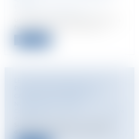
Entreprises
/
Ressources humaines
/
Discipline et licenciement
Un employeur, informé de plusieurs faits
fautifs, ne peut sanctionner par un...
Lire la suite
LE POUVOIR ADJUDICATEUR N'EST
PAS TENU D'INFORMER LES
CANDIDATS DE LA MÉTHODE DE
NOTATION DES OFFRES
Collectivités
/
Marchés publics
/
Procédure
de passation
Si le pouvoir adjudicateur a l'obligation
d'indiquer dans les documents de co...