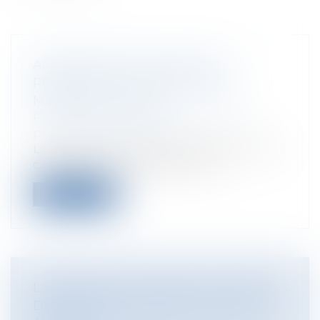
AMÉNAGEMENT DES RÈGLES
RÉGISSANT LA PROCÉDURE EN
MATIÈRE FAMILIALE
Particuliers
/
Civil / Pénal
/
Procédure
pénale / Procédure civile
Le projet de loi relatif à la répartition des
contentieux et à l'allègement d...
Lire la suite
L'EXPERTISE JUDICIAIRE EN MATIÈRE
DE TRANSSEXUALISME A T-ELLE UN