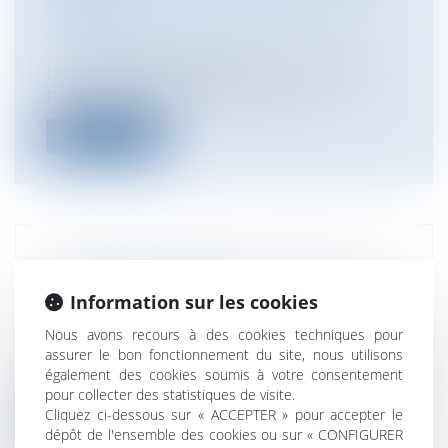
AVENIR?
Particuliers
/
Famille
/
Mariage / PACS /
Concubinage / Vie civile
Le justiciable doit réunir trois conditions
pour qu'il soit procédé à la modi...
Lire la suite
LES CONDITIONS D'UTILISATION DES
TITRES RESTAURANT
Information sur les cookies
Particuliers
/
Consommation
/
Nous avons recours à des cookies techniques pour
Agroalimentaire
assurer le bon fonctionnement du site, nous utilisons
Le décret du 3 mars 2010 permet l'achat de
également des cookies soumis à votre consentement
fruits et légumes avec des titres...
pour collecter des statistiques de visite.
Cliquez ci-dessous sur « ACCEPTER » pour accepter le
Lire la suite
dépôt de l'ensemble des cookies ou sur « CONFIGURER