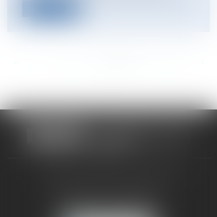
Lire la suite
<<
<
...
779
780
781
782
783
784
785
...
>
>>
CABINET RUEIL-MALMAISON
121, avenue Paul Doumer
92500 RUEIL-MALMAISON