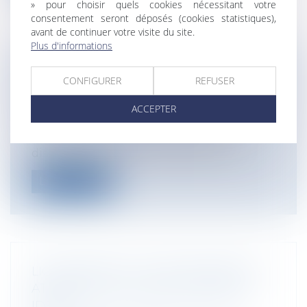
» pour choisir quels cookies nécessitant votre
consentement seront déposés (cookies statistiques),
avant de continuer votre visite du site.
Plus d'informations
PRESTATION COMPENSATOIRE ET
CONFIGURER
REFUSER
ORIGINE DE LA DISPARITÉ DANS LES
CONDITIONS DE VIE
ACCEPTER
Particuliers
/
Famille
/
Divorces
Lors d'un divorce, c'est l'origine de la
disparité dans les conditions de vie...
Lire la suite
LICENCIEMENT ET AVERTISSEMENTS:
ATTENTION À LA RÈGLE NON BIS IN
IDEM