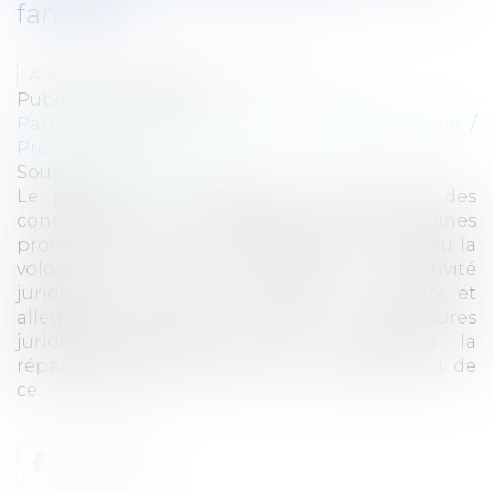
familiale
Auteur : CHARLES-NEVEU Brigitte
Publié le :
14/04/2010
Particuliers
/
Civil / Pénal
/
Procédure pénale /
Procédure civile
Source :
www.eurojuris.fr
Le projet de loi relatif à la répartition des
contentieux et à l'allègement de certaines
procédures juridictionnelles traduit à nouveau la
volonté de réduire l’activité
juridictionnelle.Répartition des contentieux et
allègement de certaines procédures
juridictionnellesProjet de loi relatif à la
répartition des contentieux et à l'allègement de
ce...
Lire la suite