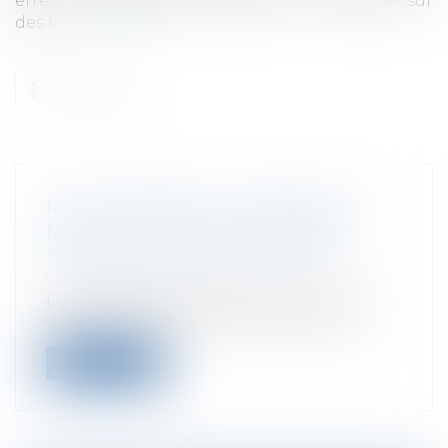
erreur manifeste d’appréciation, soit repose sur
des f...
Lire la suite
RGPD : PENSEZ À ACTUALISER LES
MENTIONS DES SITES INTERNET !
Entreprises
/
Gestion de l'entreprise
/
Communication et vie sociale
Le Règlement Général sur la protection
des données[1], en vigueur depuis mai...
Lire la suite