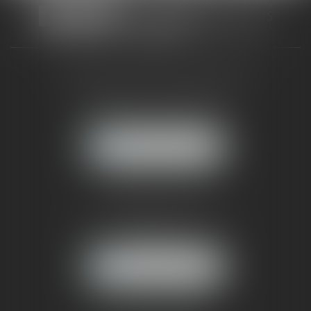
CABINET RUEIL-MALMAISON
121, avenue Paul Doumer
92500 RUEIL-MALMAISON
NOUS LOCALISER
CABINET PARIS
52, boulevard Emile Augier
75116 PARIS
NOUS LOCALISER
Pour nous contacter :