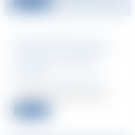
Lire la suite
ANNULATION PARTIELLE DU PLU :
MODE D’EMPLOI DE L’ÉLABORATION
DES NOUVELLES DISPOSITIONS
APPLICABLES AU TERRITOIRE
CONCERNÉ
Collectivités
/
Urbanisme
/
Permis de
construire/ Documents d'urbanisme
L’hypothèse qui intéresse cet article
concerne l’annulation partielle par le...
Lire la suite