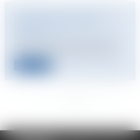
L’INDEMNISATION DU DOMMAGE
FUTUR PAR L'ASSUREUR RC
DÉCENNALE
Particuliers
/
Patrimoine
/
Construction
L’indemnisation du dommage futur par
l'assureur RC (responsabilité civile) dé...
Lire la suite
<<
<
...
304
305
306
307
308
309
310
...
>
>>