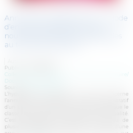
Annulation partielle du PLU : Mode
d’emploi de l’élaboration des
nouvelles dispositions applicables
au territoire concerné
Auteur : VERGER Julie
Publié le :
07/06/2018
Collectivités
/
Urbanisme
/
Permis de construire/
Documents d'urbanisme
Source :
www.eurojuris.fr
L’hypothèse qui intéresse cet article concerne
l’annulation partielle par le juge administratif
d’un plan local d’urbanisme (PLU) en tant que le
classement d’une parcelle est entaché d’illégalité.
C’est l’hypothèse du classement d’une ou de
plusieurs parcelles, qui soit, est entaché d’une