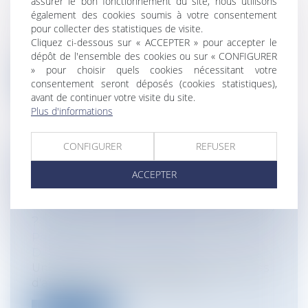
assurer le bon fonctionnement du site, nous utilisons
Collectivités
/
Contentieux
/
Tribunal
également des cookies soumis à votre consentement
administratif/ Procédure administrative
pour collecter des statistiques de visite.
On le sait, en matière de contentieux
Cliquez ci-dessous sur « ACCEPTER » pour accepter le
administratif, le sacro-saint délai hab...
dépôt de l'ensemble des cookies ou sur « CONFIGURER
» pour choisir quels cookies nécessitant votre
Lire la suite
consentement seront déposés (cookies statistiques),
avant de continuer votre visite du site.
Plus d'informations
CONFIGURER
REFUSER
QUELLES SONT LES CONDITIONS
ACCEPTER
D'ENVOI D'UNE LETTRE
RECOMMANDÉE ÉLECTRONIQUE (LRE)
?
Particuliers
/
Consommation
/
Distribution
Un décret du 9 mai 2018 fixe les modalités
d'application de l'article 93 de l...