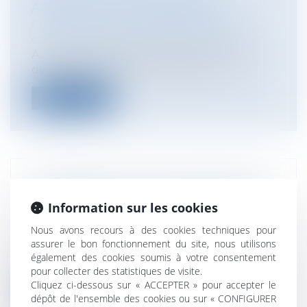
AUTORISATION D'URBANISME
Collectivités
/
Urbanisme
/
Permis de
construire/ Documents d'urbanisme
Aux termes de l’article L. 600-1-2 du code
de l’urbanisme, issu de l’ordonnan...
Lire la suite
CYBERSÉCURITÉ : L'ANSSI PROPOSE
UNE FORMATION EN LIGNE GRATUITE
Information sur les cookies
Particuliers
/
Consommation
/
Nous avons recours à des cookies techniques pour
Informatique et Internet
assurer le bon fonctionnement du site, nous utilisons
La formation et la sensibilisation des
également des cookies soumis à votre consentement
Français à la sécurité du numérique es...
pour collecter des statistiques de visite.
Cliquez ci-dessous sur « ACCEPTER » pour accepter le
Lire la suite
dépôt de l'ensemble des cookies ou sur « CONFIGURER