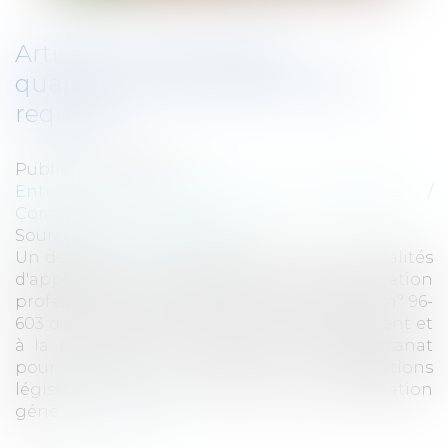
Artisans : évolution des
qualifications professionnelles
requises
Publié le :
31/05/2017
Entreprises
/
Gestion de l'entreprise
/
Communication et vie sociale
Source :
www.eurojuris.fr
Un décret du 4 mai 2017 fait évoluer les modalités
d'application de l'obligation de qualification
professionnelle prévue à l'article 16 de la loi n° 96-
603 du 5 juillet 1996 relative au développement et
à la promotion du commerce et de l'artisanat
pour prendre en compte les modifications
législatives. Le décret met en œuvre l'obligation
géné...
Lire la suite