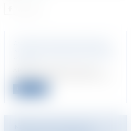
CAMPAGNE DES LÉGISLATIVES 2017:
NOUVELLES DURÉES DES ÉMISSIONS
Collectivités
/
Environnement
/
Principes
généraux
À la suite de la décision du Conseil
constitutionnel du 31 mai 2017, le Conse...
Lire la suite
INTÉRÊT À AGIR CONTRE UNE