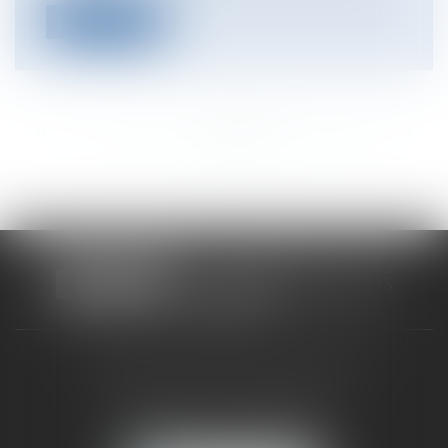
Lire la suite
<<
<
...
350
351
352
353
354
355
356
...
>
>>
CABINET RUEIL-MALMAISON
121, avenue Paul Doumer
92500 RUEIL-MALMAISON