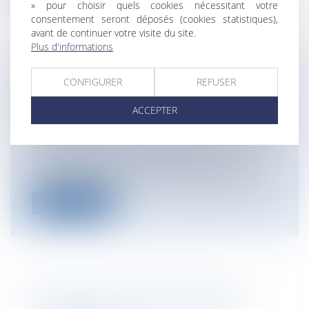
» pour choisir quels cookies nécessitant votre
consentement seront déposés (cookies statistiques),
avant de continuer votre visite du site.
Plus d'informations
ARTISANS : ÉVOLUTION DES
CONFIGURER
REFUSER
QUALIFICATIONS PROFESSIONNELLES
ACCEPTER
REQUISES
Entreprises
/
Gestion de l'entreprise
/
Communication et vie sociale
Un décret du 4 mai 2017 fait évoluer les
modalités d'application de l'obligat...
Lire la suite
DIFFUSION D’UNE INFORMATION