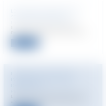
LES MODES D'ACQUISITION DES
SERVITUDES DE PASSAGE
Particuliers
/
Patrimoine
/
Gestion
Il n’est pas rare que la question de
l’existence juridique qu’une servitude d...
Lire la suite
FUNÉRAILLES: QUI DÉCIDE DE
L'ORGANISATION EN CAS DE
DÉSACCORD ?
Particuliers
/
Famille
/
Successions
En l’absence de volonté exprimée par le
défunt, les modalités de ses funérail...