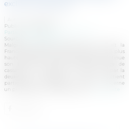
excluant la garantie
Auteur : DROUINEAU 1927
Publié le :
29/05/2020
Particuliers
/
Patrimoine
/
Assurances
Source :
www.eurojuris.fr
Malgré la situation sanitaire que connaît la
France depuis maintenant plusieurs mois, la plus
haute juridiction de l’ordre judiciaire continue
son activité et assure son rôle de juge de
cassation. Un arrêt du 20 mai 2020 rendu par la
deuxième chambre civile retient
particulièrement l’attention en ce qu’il concerne
un problème aux conséquences pr...
Lire la suite