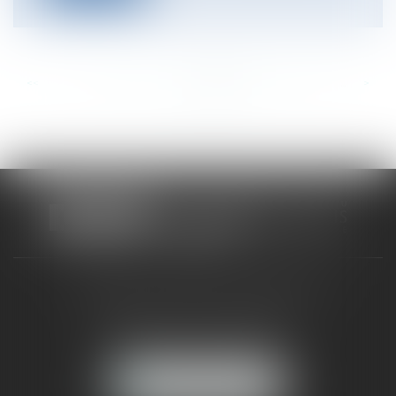
<<
<
...
205
206
207
208
209
210
211
...
>
>>
CABINET RUEIL-MALMAISON
121, avenue Paul Doumer
92500 RUEIL-MALMAISON
NOUS LOCALISER