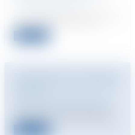
Entreprises
/
Gestion de l'entreprise
/
Construction Immobilier
La Cour de Cassation dans son arrêt du 23
janvier 2020 répond par l’affirmati...
Lire la suite
PAS D’IRRÉGULARITÉ D’UNE DÉCISION
NE RESPECTANT PAS UNE FORMALITÉ
IMPOSSIBLE
Collectivités
/
Contentieux
/
Tribunal
administratif/ Procédure administrative
Une décision qui ne respecte pas une
formalité obligatoire mais impossible à...
Lire la suite