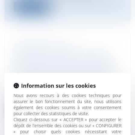
Lire la suite
ACCIDENT DE LA VIE :
L’INDEMNISATION DE L’ASSUREUR
DÉPEND DES TERMES DU CONTRAT
ET DES CONCLUSIONS DU MÉDECIN.
QUE FAIRE EN CAS DE DÉSACCORD ?
Particuliers
/
Patrimoine
/
Assurances
Information sur les cookies
Afin de se prémunir contre les aléas de la
Nous avons recours à des cookies techniques pour
vie rencontrés dans le quotidien,...
assurer le bon fonctionnement du site, nous utilisons
également des cookies soumis à votre consentement
Lire la suite
pour collecter des statistiques de visite.
Cliquez ci-dessous sur « ACCEPTER » pour accepter le
dépôt de l'ensemble des cookies ou sur « CONFIGURER
» pour choisir quels cookies nécessitant votre