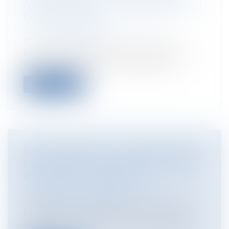
ARTISTIQUE DE LA MISE EN SCÈNE EN
DROIT FRANÇAIS
Entreprises
/
Marketing et ventes
/
Marques et brevets
Le triomphe de la liberté de création Le
cabinet Adam-Caumeil, représenté...
Lire la suite
BAIL COMMERCIAL : SUSPENSION DES
EFFETS DE LA CLAUSE RÉSOLUTOIRE
ET DÉLAIS DE PAIEMENT
Entreprises
/
Gestion de l'entreprise
/
Construction Immobilier
Le preneur commercial peut demander
des délais de paiement et la suspension