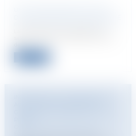
UNE AUGMENTATION DE SALAIRE
DOIT ÊTRE ACCEPTÉE PAR LE SALARIÉ
Particuliers
/
Emploi
/
Contrat de travail
La rémunération contractuelle d'un
salarié constitue un élément du contrat
de...
Lire la suite
INSCRIPTION AU FICHIER NATIONAL
AUTOMATISÉ DES EMPREINTES
GÉNÉTIQUES ET RESPECT DE LA VIE
PRIVÉE
Collectivités
/
International
/
Droit
Européen / Droit communautaire