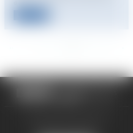
d...
Lire la suite
<<
<
...
347
348
349
350
351
352
353
...
>
>>
CABINET RUEIL-MALMAISON
121, avenue Paul Doumer