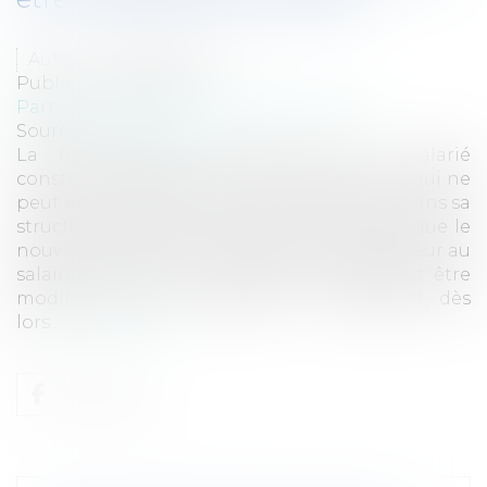
Auteur : TEXIER Delphine
Publié le :
29/06/2017
Particuliers
/
Emploi
/
Contrat de travail
Source :
www.eurojuris.fr
La rémunération contractuelle d'un salarié
constitue un élément du contrat de travail qui ne
peut être modifié ni dans son montant, ni dans sa
structure, sans son accord, peu important que le
nouveau mode de rémunération soit supérieur au
salaire antérieur. Le contrat de travail peut être
modifié en cours d'exécution. Cependant, dès
lors...
Lire la suite