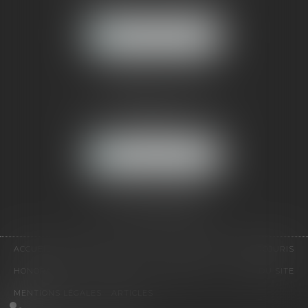
92500 RUEIL-MALMAISON
NOUS LOCALISER
CABINET PARIS
52, boulevard Emile Augier
75116 PARIS
NOUS LOCALISER
Pour nous contacter :
Tél :
01 41 91 76 76
ACCUEIL
LE CABINET
L'ÉQUIPE
EXPERTISES
EUROJURIS
HONORAIRES
VIDÉOS
CONTACT
PLAN DU SITE
MENTIONS LÉGALES
ARTICLES