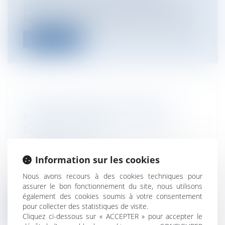
Dans un arrêt du 22 juin 2017, la Cour
EDH juge que le régime de conservation...
Lire la suite
SAISIE IMMOBILIÈRE : FRAIS DE
POURSUITE ET VENTE FORCÉE DU
BIEN IMMOBILIER
Entreprises
/
Contentieux
/
Voies
d'exécution
Information sur les cookies
Les frais de poursuite d’une saisie
immobilière engagés par le créancier
Nous avons recours à des cookies techniques pour
assurer le bon fonctionnement du site, nous utilisons
sais...
également des cookies soumis à votre consentement
pour collecter des statistiques de visite.
Lire la suite
Cliquez ci-dessous sur « ACCEPTER » pour accepter le