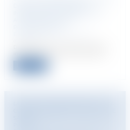
DANS LE CADRE DES SAISIES
IMMOBILIÈRES POURRONT-ELLES
AVOIR LIEU MALGRÉ LE
RECONFINEMENT ?
Entreprises
/
Contentieux
/
Voies
d'exécution
Dans le cadre de la procédure de saisie
immobilière, le créancier poursuivant...
Lire la suite
LA RUPTURE CONVENTIONNELLE, UN
CONTRAT LIBREMENT CONCLU PAR LE
SALARIÉ
Particuliers
/
Emploi
/
Licenciements /