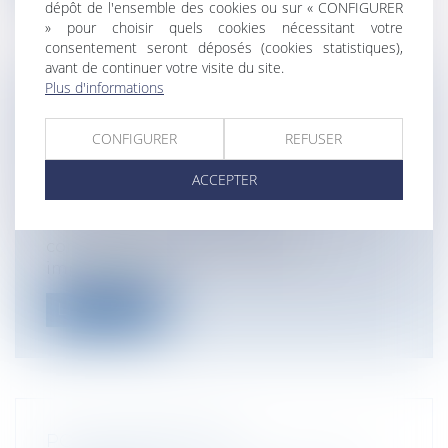
dépôt de l'ensemble des cookies ou sur « CONFIGURER
» pour choisir quels cookies nécessitant votre
consentement seront déposés (cookies statistiques),
avant de continuer votre visite du site.
Plus d'informations
BAIL COMMERCIAL : ABSENCE DE
DÉLIVRANCE D'UN CONGÉ ET
CONFIGURER
REFUSER
CONSÉQUENCES
ACCEPTER
Entreprises
/
Gestion de l'entreprise
/
Construction Immobilier
En matière de droit des baux
commerciaux, les formalités sont
importantes. La...
Lire la suite
POLLUTION DE L’AIR :