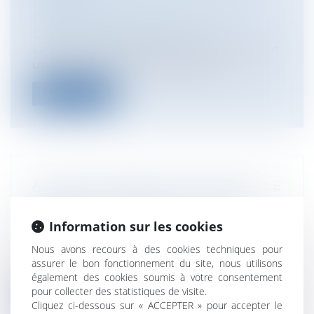
Démission
Entreprises
/
Ressources humaines
/
Discipline et licenciement
La rupture conventionnelle est avant tout
un contrat, et en tant que tel, sou...
Lire la suite
AUTORITÉ PARENTALE CONJOINTE : LE
MARIAGE DES PARENTS NE SUFFIT
PAS !
Information sur les cookies
Particuliers
/
Famille
/
Enfants
Nous avons recours à des cookies techniques pour
En principe, seuls les époux à l'égard
assurer le bon fonctionnement du site, nous utilisons
desquels la filiation est établie disp...
également des cookies soumis à votre consentement
pour collecter des statistiques de visite.
Lire la suite
Cliquez ci-dessous sur « ACCEPTER » pour accepter le