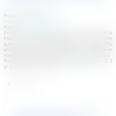
Auteur : NICOLAS Audrey
Publié le :
02/11/2020
Particuliers
/
Famille
/
Enfants
Source :
www.eurojuris.fr
En principe, seuls les époux à l'égard desquels la
filiation est établie disposent de l'autorité
parentale. En effet, les dispositions de l’article 372,
alinéa 1er du code civil précise que : « Les père et
mère exercent en commun l’autorité parentale ».
Toutefois, le même texte prévoit, en ses alinéas 2
et 3 que lorsque la filiation...
Lire la suite
LES VISITES PRÉALABLES À LA VENTE