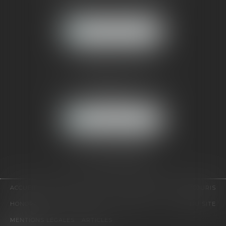
92500 RUEIL-MALMAISON
NOUS LOCALISER
CABINET PARIS
52, boulevard Emile Augier
75116 PARIS
NOUS LOCALISER
Pour nous contacter :
Tél :
01 41 91 76 76
ACCUEIL
LE CABINET
L'ÉQUIPE
EXPERTISES
EUROJURIS
HONORAIRES
VIDÉOS
CONTACT
PLAN DU SITE
MENTIONS LÉGALES
ARTICLES