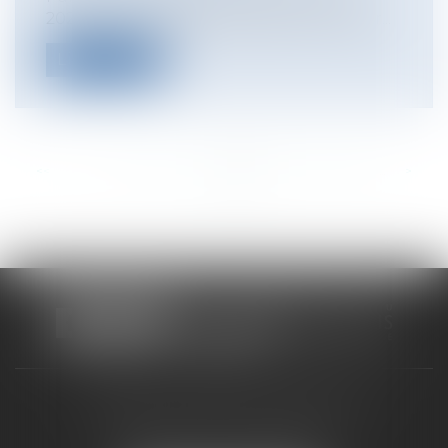
2020, la cour d’appel d’Angers (CA Anger...
Lire la suite
<<
<
...
193
194
195
196
197
198
199
...
>
>>
CABINET RUEIL-MALMAISON
121, avenue Paul Doumer