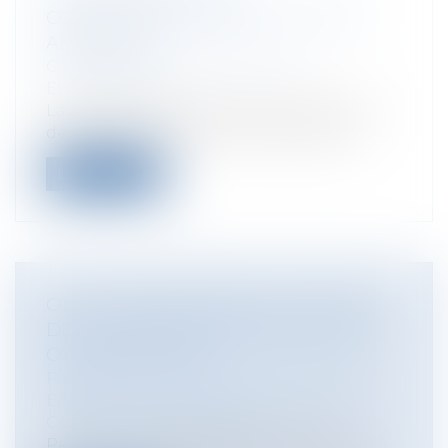
CONDAMNATION DE L’ETAT À UNE
ASTREINTE
Collectivités
/
Environnement
/
Environnement
La haute juridiction administrative vient
de condamner la France à une astrei...
Lire la suite
CCMI ET MANQUEMENT DU MAÎTRE
DE L'OUVRAGE À SES OBLIGATIONS
CONTRACTUELLES
Particuliers
/
Patrimoine
/
Construction
Entreprises
/
Gestion de l'entreprise
/
Construction Immobilier
Par un arrêt en date du 28 septembre