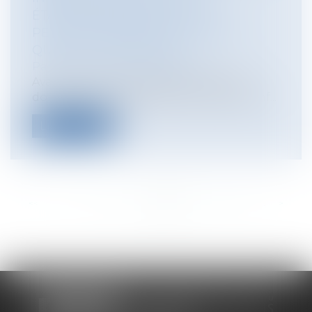
ÉTABLISSEMENTS SCOLAIRES
PEUVENT DEMANDER, ET SOUS
QUELLES CONDITIONS ?
Particuliers
/
Famille
/
Enfants
Avant toute chose, rappelons que les
données personnelles sont toutes les inf...
Lire la suite
<<
<
...
131
132
133
134
135
136
137
...
>
>>