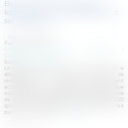
Bail commercial et accord du
locataire sur le renouvellement et
ses modalités
Auteur : JACQUOT Julie
Publié le :
16/11/2022
Entreprises
/
Gestion de l'entreprise
/
Construction Immobilier
Source :
www.eurojuris.fr
Le maintien dans les lieux du locataire après la
délivrance d’un congé avec offre de
renouvellement ne vaut pas nécessairement
acceptation du renouvellement. C’est ce que
nous enseigne un arrêt de la 3ème chambre civile
de la Cour de Cassation du 7 septembre 2022
(pourvoi n° 21-11.592). Cet arrêt, précisons-le, ne fait
pas l’objet d’une publ...
Lire la suite