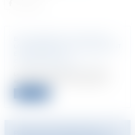
BAIL COMMERCIAL ET ACCORD DU
LOCATAIRE SUR LE RENOUVELLEMENT
ET SES MODALITÉS
Entreprises
/
Gestion de l'entreprise
/
Construction Immobilier
Le maintien dans les lieux du locataire
après la délivrance d’un congé avec o...
Lire la suite
PRESTATION COMPENSATOIRE :