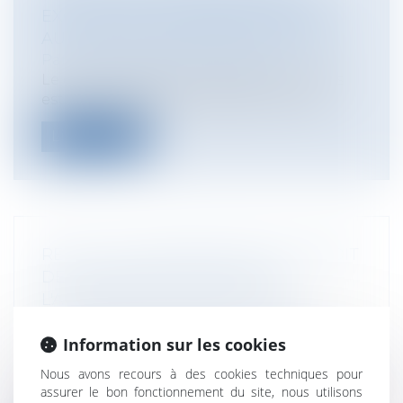
EXCLUSION DES SOMMES VERSÉES
AU TITRE DU DEVOIR DE SECOURS
Particuliers
/
Famille
/
Divorces
Le devoir de secours entre époux mariés
est une obligation posée par le Code...
Lire la suite
REVUE DE JURISPRUDENCE EN DROIT
DE LA CONSTRUCTION ET DE
L'ASSURANCE CONSTRUCTION
Particuliers
/
Patrimoine
/
Construction
Entreprises
/
Gestion de l'entreprise
/
Information sur les cookies
Construction Immobilier
Nous avons recours à des cookies techniques pour
Le Cabinet Antarius Avocats vous propose
assurer le bon fonctionnement du site, nous utilisons
sa revue de jurisprudence en droit d...