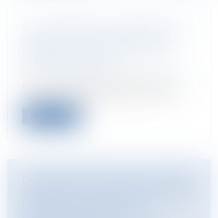
CAUTIONNEMENT : MANQUEMENT AU
DEVOIR DE MISE EN GARDE DE LA
BANQUE ET APPRÉCIATION DE LA
PROPORTIONNALITÉ
Entreprises
/
Finances
/
Banque et finance
Par un arrêt de la première chambre
civile, du 28 septembre 2022, la Cour de...
Lire la suite
DOCUMENTS SCOLAIRES ET DONNÉES
PERSONNELLES DES ENFANTS ET DES
PARENTS : QUELLES SONT LES
INFORMATIONS QUE LES