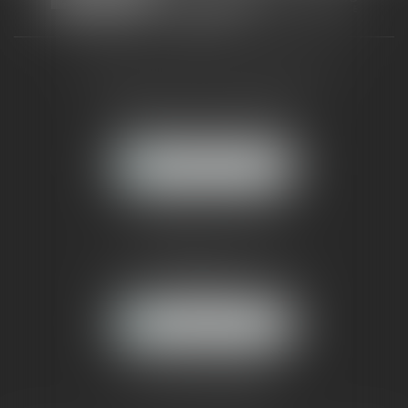
CABINET RUEIL-MALMAISON
121, avenue Paul Doumer
92500 RUEIL-MALMAISON
NOUS LOCALISER
CABINET PARIS
52, boulevard Emile Augier
75116 PARIS
NOUS LOCALISER
Pour nous contacter :
Tél :
01 41 91 76 76