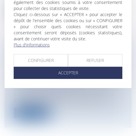
également des cookies soumis à votre consentement
pour collecter des statistiques de visite.
Lire la suite
Cliquez ci-dessous sur « ACCEPTER » pour accepter le
dépôt de l'ensemble des cookies ou sur « CONFIGURER
» pour choisir quels cookies nécessitant votre
consentement seront déposés (cookies statistiques),
avant de continuer votre visite du site.
Plus d'informations
PANNEAUX PHOTOVOLTAÏQUES ET
GARANTIE DÉCENNALE : QUAND LA
CONFIGURER
REFUSER
NOTION D’OUVRAGE L’EMPORTE
ACCEPTER
Particuliers
/
Patrimoine
/
Construction
Entreprises
/
Gestion de l'entreprise
/
Construction Immobilier
La Cour de cassation ne s’était jamais
prononcée sur la question de savoir si...
Lire la suite