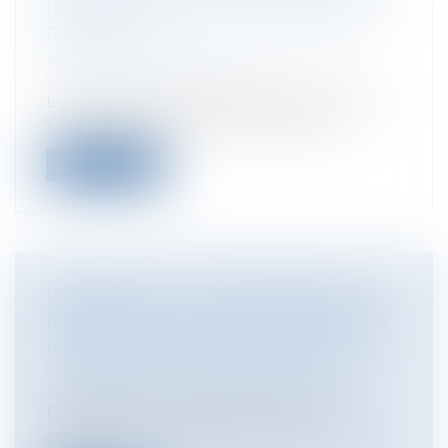
RENOUVELLEMENT SANS INDEMNITÉ
D'ÉVICTION
Entreprises
/
Gestion de l'entreprise
/
Construction Immobilier
Le contrat de location gérance conclu en
violation des conditions exigées du...
Lire la suite
URBANISME : LES DISPOSITIONS DU
PROJET DE LOI « ELAN » RELATIVES À
LA PROCÉDURE CONTENTIEUSE
Collectivités
/
Urbanisme
/
Permis de
construire/ Documents d'urbanisme
Décidément, le contentieux des
autorisations d’urbanisme ne cesse de