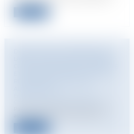
Lire la suite
DROITS VOISINS : INTERPRÉTATION
LARGE DE LA NOTION DE CONTRAT
CONCLU ENTRE ARTISTE-INTERPRÈTE
ET UN PRODUCTEUR EN VUE DE LA
RÉALISATION D’UNE ŒUVRE
AUDIOVISUELLE
Entreprises
/
Marketing et ventes
/
Contrats commerciaux/ distribution
Par cet arrêt du 16 février 2018, rendu en
assemblée plénière, la Cour de Cas...
Lire la suite