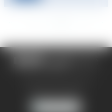
<<
<
...
306
307
308
309
310
311
312
...
>
>>
CABINET RUEIL-MALMAISON
121, avenue Paul Doumer
92500 RUEIL-MALMAISON
NOUS LOCALISER