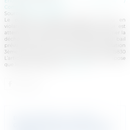
Entreprises
/
Gestion de l'entreprise
/
Construction Immobilier
Source :
www.eurojuris.fr
Le contrat de location gérance conclu en
violation des conditions exigées du loueur est
atteint d’une nullité absolue qui doit entraîner la
déchéance du droit à renouvellement du bail
prévu par l’article L.144-10. Cour de Cassation
3ème Chambre Civile 22 mars 2018 n°17-15830
L’article L.144-3 du Code de Commerce dispose
que les personnes phy...
Lire la suite
BAIL COMMERCIAL : LOCATION
GÉRANCE ET CONGÉ AVEC REFUS DE