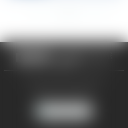
<<
<
...
690
691
692
693
694
695
696
...
>
>>
CABINET RUEIL-MALMAISON
121, avenue Paul Doumer
92500 RUEIL-MALMAISON
NOUS LOCALISER