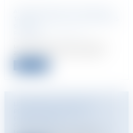
AUGMENTATION DE LA TAXE SUR LE
TABAC, L'ALCOOL FORT, LES BOISSONS
SUCRÉES
Particuliers
/
Consommation
/
Distribution
Le prix du tabac augmentera de 6% en
2011 et en 2012. L'alcool et les sodas s...
Lire la suite
LE CONTRAT DE SÉCURISATION
PROFESSIONNELLE (CSP)
Entreprises
/
Ressources humaines
/
Contrat de travail
Le CSP vise à un retour rapide sur le