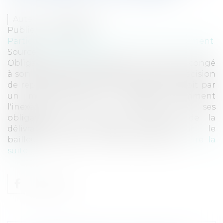
Auteur : ANTOINE Alain
Publié le :
24/08/2011
Particuliers
/
Patrimoine
/
Immobilier / Logement
Source :
www.eurojuris.fr
Obligation est faite au bailleur qui donne congé
à son locataire de le "justifier" soit par sa décision
de reprendre ou de vendre le logement, soit par
un motif légitime et sérieux, notamment
l'inexécution par le locataire de ses
obligations.Les principes de validité de la
délivrance d'un congé donné par le
bailleurConcernant les contrats portan...
Lire la
suite