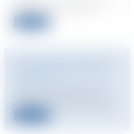
Obligation est faite au bailleur qui donne
congé à son locataire de le "justi...
Lire la suite
CONSTITUTIONNALITÉ DES ARTICLES L
214-1 ET SUIVANTS DU CODE DE
L'URBANISME?
Collectivités
/
Urbanisme
/
Ouvrages et
travaux publics/Construction
Le contentieux, en matière de droit de
préemption, est particulièrement nourr...
Lire la suite