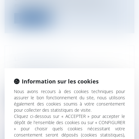
marché de l’emploi des salariés licenci...
Lire la suite
LE FORFAIT JOUR
Entreprises
/
Ressources humaines
/
Temps de travail
Un salarié avait été engagé en qualité de
Information sur les cookies
cadre autonome comme responsable co...
Nous avons recours à des cookies techniques pour
assurer le bon fonctionnement du site, nous utilisons
Lire la suite
également des cookies soumis à votre consentement
pour collecter des statistiques de visite.
Cliquez ci-dessous sur « ACCEPTER » pour accepter le
dépôt de l'ensemble des cookies ou sur « CONFIGURER
» pour choisir quels cookies nécessitant votre
consentement seront déposés (cookies statistiques),