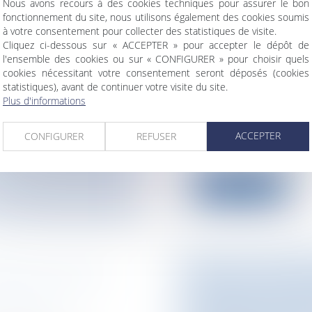
Nous avons recours à des cookies techniques pour assurer le bon
fonctionnement du site, nous utilisons également des cookies soumis
à votre consentement pour collecter des statistiques de visite.
NENTE PAR
BAIL D'HABITAT
Cliquez ci-dessous sur « ACCEPTER » pour accepter le dépôt de
l'ensemble des cookies ou sur « CONFIGURER » pour choisir quels
D’UN LOGICIEL
ET DÉLAI POUR 
cookies nécessitant votre consentement seront déposés (cookies
NE VENTE SELON
statistiques), avant de continuer votre visite du site.
Particuliers
/
Patrim
Plus d'informations
rats commerciaux/
Dans un bail d’habit
ACCEPTER
CONFIGURER
REFUSER
651 ; n° 22-18.818 ;
donnée importante q
Lire la suite
ON DES LIEUX ET
GRÈVE - UNE P
SALARIÉS NON-