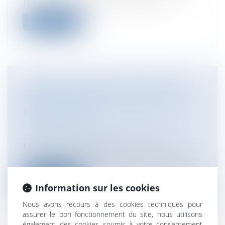
mis en place par la loi de finances...
Lire la suite
SYSTÈME COMMUN DE TAXE SUR LA
VALEUR AJOUTÉE ET RÈGLES DE
FACTURATION
Collectivités
/
Finances locales
/
Droit
public économique
Le Conseil des ministres de l’Union
européenne a adopté la directive 2010/45/...
Lire la suite
Information sur les cookies
Nous avons recours à des cookies techniques pour
assurer le bon fonctionnement du site, nous utilisons
également des cookies soumis à votre consentement