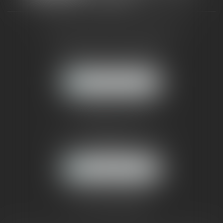
CABINET RUEIL-MALMAISON
121, avenue Paul Doumer
92500 RUEIL-MALMAISON
NOUS LOCALISER
CABINET PARIS
52, boulevard Emile Augier
75116 PARIS
NOUS LOCALISER
Pour nous contacter :
Tél :
01 41 91 76 76