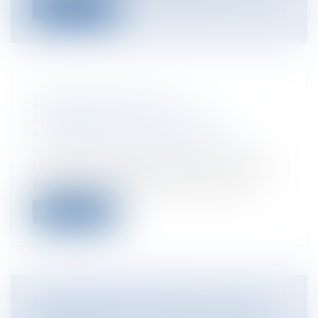
Lire la suite
LE PROJET DE LOI DE
MODERNISATION AGRICOLE
Entreprises
/
Gestion de l'entreprise
/
Gestion des risques et sécurité
Le Parlement a définitivement adopté le
projet de loi sur la modernisation de...
Lire la suite
BILAN D'APPLICATION DE LA LOI