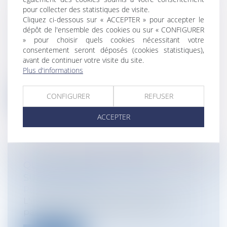
pour collecter des statistiques de visite.
HADOPI: PUBLICATION DU DERNIER
Cliquez ci-dessous sur « ACCEPTER » pour accepter le
dépôt de l'ensemble des cookies ou sur « CONFIGURER
DÉCRET
» pour choisir quels cookies nécessitant votre
Particuliers
/
Consommation
/
consentement seront déposés (cookies statistiques),
Informatique et Internet
avant de continuer votre visite du site.
Le dernier décret nécessaire à la mise en
Plus d'informations
application de la loi Hadopi est pa...
CONFIGURER
REFUSER
Lire la suite
ACCEPTER
QU’EST-CE QUE L’INDIGNITÉ
SUCCESSORALE ?
Particuliers
/
Famille
/
Successions
L'indignité successorale est la sanction
par laquelle la loi écarte un hériti...