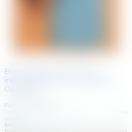
Bilan d'application de la loi
instituant le Droit au Logement
Opposable
Publié le :
03/08/2010
Collectivités
/
Environnement
/
Principes
généraux
Source :
www.eurojuris.fr
Trois ans après l'entrée en vigueur de la loi DALO,