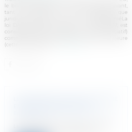
le bilan d’application est mitigé voire décevant,
tant du point de vue pratique que
juridique.L'application de la loi DALORésuméLa
loi DALO, entrée en vigueur le 5 mars 2007, est
considérée (par une partie du milieu associatif)
comme une avancée sociale et juridique majeure
(cette mesure est in...
Lire la suite
LES AVANTAGES DU STATUT DE JEUNE
ENTREPRISE INNOVANTE (JEI)
Entreprises
/
Vie de l'entreprise
/
Création
de l'entreprise
Le statut de jeune entreprise innovante,