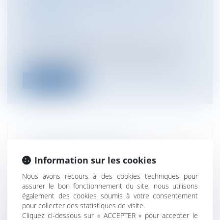
REPRODUCTION DES DAUPHINS EN
CAPTIVITÉ
Collectivités
/
Environnement
/
Environnement
Dans une décision du 29 janvier 2018, le
Conseil d’État annule un arrêté mini...
Lire la suite
UNE BRÈVE HISTOIRE DU
CHANGEMENT DE SEXE À L'ÉTAT CIVIL
Information sur les cookies
EN FRANCE
Nous avons recours à des cookies techniques pour
Particuliers
/
Famille
/
Mariage / PACS /
assurer le bon fonctionnement du site, nous utilisons
Concubinage / Vie civile
également des cookies soumis à votre consentement
La loi du 18 novembre 2016 de
pour collecter des statistiques de visite.
modernisation de la justice du XXIème
Cliquez ci-dessous sur « ACCEPTER » pour accepter le