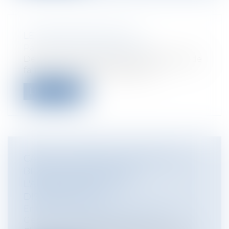
LE DIVORCE SANS JUGE
Particuliers
/
Famille
/
Divorces
Depuis le 1er janvier 2017 il est possible de
faire un divorce sans passer pa...
Lire la suite
​CAUTION : PRISE EN COMPTE DES
BIENS COMMUNS DANS
L'APPRÉCIATION DE LA
DISPROPORTION
Entreprises
/
Gestion de l'entreprise
/
Gestion des risques et sécurité