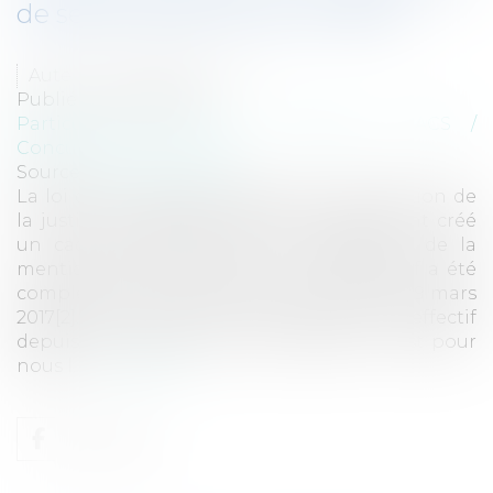
de sexe à l'état civil en France
Auteur : ROGER Philippe
Publié le :
22/01/2018
Particuliers
/
Famille
/
Mariage / PACS /
Concubinage / Vie civile
Source :
www.eurojuris.fr
La loi du 18 novembre 2016 de modernisation de
la justice du XXIème siècle[1] a notamment créé
un cadre légal dédié à la modification de la
mention du sexe à l’état civil. Ce dispositif a été
complété par un décret d’application du 29 mars
2017[2]. Le mécanisme mis en place est effectif
depuis près de dix mois maintenant. C’est pour
nous l...
Lire la suite