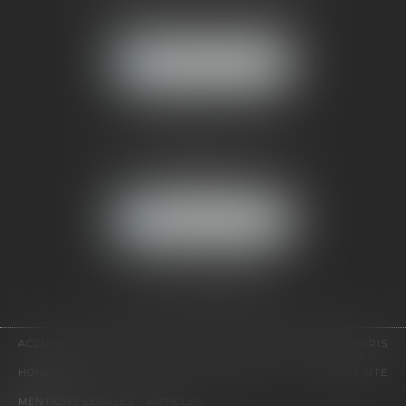
121, avenue Paul Doumer
92500 RUEIL-MALMAISON
NOUS LOCALISER
CABINET PARIS
52, boulevard Emile Augier
75116 PARIS
NOUS LOCALISER
Pour nous contacter :
Tél :
01 41 91 76 76
ACCUEIL
LE CABINET
L'ÉQUIPE
EXPERTISES
EUROJURIS
HONORAIRES
VIDÉOS
CONTACT
PLAN DU SITE
MENTIONS LÉGALES
ARTICLES