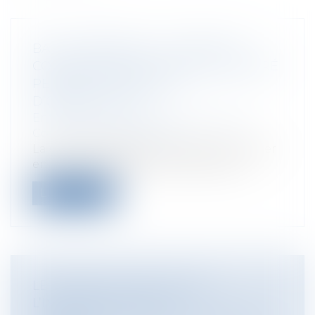
BAIL COMMERCIAL : VALIDITÉ DU
COMMANDEMENT DE PAYER DÉLIVRÉ
PENDANT LA PÉRIODE
D’OBSERVATION
Entreprises
/
Gestion de l'entreprise
/
Construction Immobilier
La Cour de Cassation a eu à se prononcer
en matière de bail commercial sur d...
Lire la suite
LE CONSEIL D’ETAT ANNULE
L’INTERDICTION DE LA