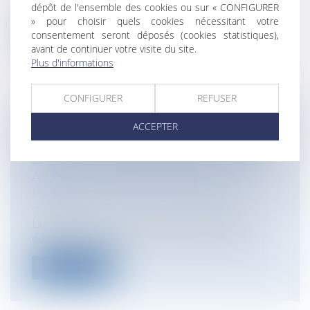
siècle[1]...
dépôt de l'ensemble des cookies ou sur « CONFIGURER
» pour choisir quels cookies nécessitant votre
Lire la suite
consentement seront déposés (cookies statistiques),
avant de continuer votre visite du site.
Plus d'informations
CONFIGURER
REFUSER
PERMIS DE CONDUIRE : RESTITUTION
ACCEPTER
DE POINTS AU TERME D’UN DÉLAI DE
SIX MOIS ET INFRACTION COMMISE
AVANT LE DÉBUT DE CE DÉLAI
Particuliers
/
Civil / Pénal
/
Permis de
conduire
Le droit routier a connu de véritables
évolutions ces dernières années, princ...
Lire la suite