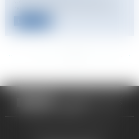
C’est un arrêt intéressant que vient de
rendre la Chambre Commerciale de la C...
Lire la suite
<<
<
...
322
323
324
325
326
327
328
...
>
>>
CABINET RUEIL-MALMAISON