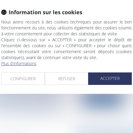
Information sur les cookies
Nous avons recours à des cookies techniques pour assurer le bon
fonctionnement du site, nous utilisons également des cookies soumis
à votre consentement pour collecter des statistiques de visite.
A LA JOURNÉE
FOOTBALL : L’I
Cliquez ci-dessous sur « ACCEPTER » pour accepter le dépôt de
E 2023,
TENUE MANIFES
l'ensemble des cookies ou sur « CONFIGURER » pour choisir quels
NCE, SUR LA
cookies nécessitant votre consentement seront déposés (cookies
APPARTENANCE 
statistiques), avant de continuer votre visite du site.
VAIL GRAVE
RELIGIEUSE OU 
Plus d'informations
FFF EST ADAPT
Collectivités
/
Servic
ACCEPTER
 de formation du 22
CONFIGURER
REFUSER
Par un arrêt au fort
d’Etat a confirmé...
Lire la suite