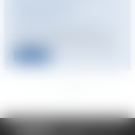
BIENS COMMUNS DANS
L'APPRÉCIATION DE LA
DISPROPORTION
Entreprises
/
Gestion de l'entreprise
/
Gestion des risques et sécurité
C’est un arrêt intéressant que vient de
rendre la Chambre Commerciale de la C...
Lire la suite
<<
<
...
322
323
324
325
326
327
328
...
>
>>