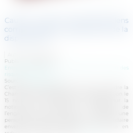
​Caution : prise en compte des biens
communs dans l'appréciation de la
disproportion
Auteur : BACLE Florent
Publié le :
18/01/2018
Entreprises
/
Gestion de l'entreprise
/
Gestion des
risques et sécurité
Source :
www.eurojuris.fr
C’est un arrêt intéressant que vient de rendre la
Chambre Commerciale de la Cour de cassation le
15 novembre 2017 (pourvoi n°16-10.504) sur la
notion de disproportion manifeste de
l’engagement de la caution. En l’espèce, une
personne physique s’est portée caution solidaire
envers une société, laquelle a été mise en