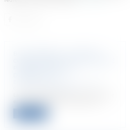
redressement puis en liquid...
Lire la suite
BAIL COMMERCIAL : VALIDITÉ DU
COMMANDEMENT DE PAYER DÉLIVRÉ
PENDANT LA PÉRIODE
D’OBSERVATION
Entreprises
/
Gestion de l'entreprise
/
Construction Immobilier
La Cour de Cassation a eu à se prononcer
en matière de bail commercial sur d...
Lire la suite