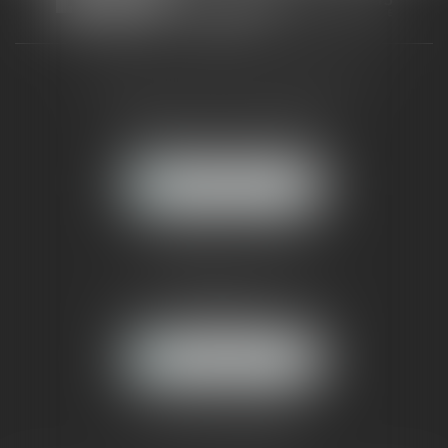
CABINET RUEIL-MALMAISON
121, avenue Paul Doumer
92500 RUEIL-MALMAISON
NOUS LOCALISER
CABINET PARIS
52, boulevard Emile Augier
75116 PARIS
NOUS LOCALISER
Pour nous contacter :
Tél :
01 41 91 76 76