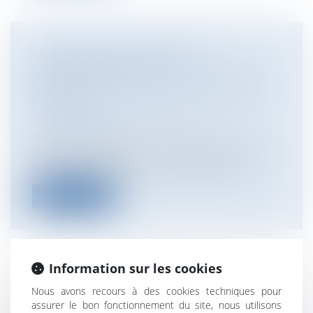
LE CONSEIL D’ETAT ANNULE
L’INTERDICTION DE LA
REPRODUCTION DES DAUPHINS EN
CAPTIVITÉ
Collectivités
/
Environnement
/
Environnement
Dans une décision du 29 janvier 2018, le
Conseil d’État annule un arrêté mini...
Lire la suite
Information sur les cookies
UNE BRÈVE HISTOIRE DU
Nous avons recours à des cookies techniques pour
CHANGEMENT DE SEXE À L'ÉTAT CIVIL
assurer le bon fonctionnement du site, nous utilisons