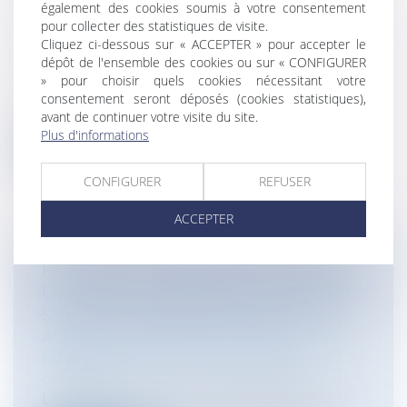
également des cookies soumis à votre consentement
EN FRANCE
pour collecter des statistiques de visite.
Particuliers
/
Famille
/
Mariage / PACS /
Cliquez ci-dessous sur « ACCEPTER » pour accepter le
Concubinage / Vie civile
dépôt de l'ensemble des cookies ou sur « CONFIGURER
La loi du 18 novembre 2016 de
» pour choisir quels cookies nécessitant votre
modernisation de la justice du XXIème
consentement seront déposés (cookies statistiques),
siècle[1]...
avant de continuer votre visite du site.
Plus d'informations
Lire la suite
CONFIGURER
REFUSER
ACCEPTER
PERMIS DE CONDUIRE : RESTITUTION
DE POINTS AU TERME D’UN DÉLAI DE
SIX MOIS ET INFRACTION COMMISE
AVANT LE DÉBUT DE CE DÉLAI
Particuliers
/
Civil / Pénal
/
Permis de
conduire
Le droit routier a connu de véritables