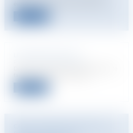
évolutions ces dernières années, princ...
Lire la suite
LE DIVORCE SANS JUGE
Particuliers
/
Famille
/
Divorces
Depuis le 1er janvier 2017 il est possible de
faire un divorce sans passer pa...
Lire la suite
​CAUTION : PRISE EN COMPTE DES