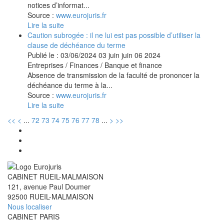
notices d’informat...
Source :
www.eurojuris.fr
Lire la suite
Caution subrogée : il ne lui est pas possible d’utiliser la
clause de déchéance du terme
Publié le :
03/06/2024
03
juin
juin
06
2024
Entreprises
/
Finances
/
Banque et finance
Absence de transmission de la faculté de prononcer la
déchéance du terme à la...
Source :
www.eurojuris.fr
Lire la suite
<<
<
...
72
73
74
75
76
77
78
...
>
>>
CABINET RUEIL-MALMAISON
121, avenue Paul Doumer
92500 RUEIL-MALMAISON
Nous localiser
CABINET PARIS