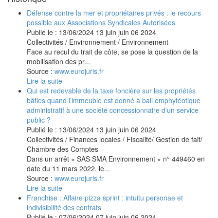
Défense contre la mer et propriétaires privés : le recours
possible aux Associations Syndicales Autorisées
Publié le :
13/06/2024
13
juin
juin
06
2024
Collectivités
/
Environnement
/
Environnement
Face au recul du trait de côte, se pose la question de la
mobilisation des pr...
Source :
www.eurojuris.fr
Lire la suite
Qui est redevable de la taxe foncière sur les propriétés
bâties quand l’immeuble est donné à bail emphytéotique
administratif à une société concessionnaire d’un service
public ?
Publié le :
13/06/2024
13
juin
juin
06
2024
Collectivités
/
Finances locales
/
Fiscalité/ Gestion de fait/
Chambre des Comptes
Dans un arrêt « SAS SMA Environnement » n° 449460 en
date du 11 mars 2022, le...
Source :
www.eurojuris.fr
Lire la suite
Franchise : Affaire pizza sprint : intuitu personae et
indivisibilité des contrats
Publié le :
07/06/2024
07
juin
juin
06
2024