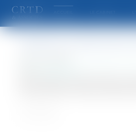
ACCUEIL
LE CABINET
L
Cessation du statut de la 
Publié le :
20/07/2007
Particuliers
/
Patrimoine
/
Copropriété et vois
Source :
www.eurojuris.fr
La loi n° 65-557 du 10 juillet 1965 régit tout
par lots comprenant chacun une partie priva
totalité des lots d'un immeuble, antérieuremen