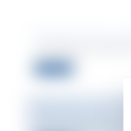
CESSATION DU STATUT DE LA C
Particuliers
/
Patrimoine
/
Copropriété 
La loi n° 65-557 du 10 juillet 1965 régit
ou groupe d'imme...
Lire la suite
EMPLOIS FICTIFS : JACQUES CHI
ENTENDU PAR LE JUGE
Collectivités
/
Contentieux
/
Responsabil
Ce n’est sans doute que le début d’un l