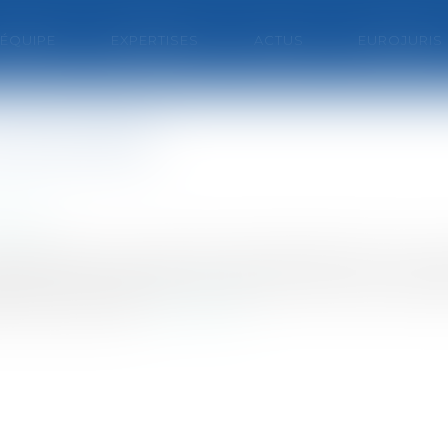
'ÉQUIPE
EXPERTISES
ACTUS
EUROJURIS
copropriété
inage
 immeuble bâti ou groupe d'immeubles bâtis dont la pro
tive et une quote-part de parties communes. Des ép
t soumis au sta...
Lire la suite