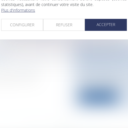
personnel compte te
statistiques), avant de continuer votre visite du site.
Plus d'informations
Lire la suite
ACCEPTER
CONFIGURER
REFUSER
EURS
LES PRIORITÉS
É
PORTUGAL POUR
nale / Procédure
Collectivités
/
Intern
communautaire
t de loi sur les
Après la présidence
a pris la relève le...
Lire la suite