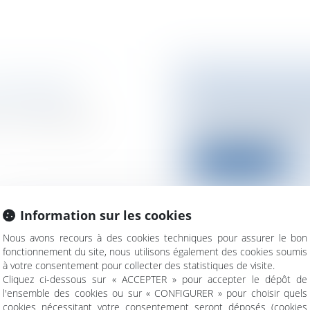
OPROPRIÉTÉ
UN POINT SUR L
et voisinage
Particuliers
/
Patrim
 tout immeuble bâti
La réforme fiscale 
lors de la session ex..
Lire la suite
Information sur les cookies
Nous avons recours à des cookies techniques pour assurer le bon
fonctionnement du site, nous utilisons également des cookies soumis
RAC EST
LE CONTRAT N
à votre consentement pour collecter des statistiques de visite.
Entreprises
/
Ressou
Cliquez ci-dessous sur « ACCEPTER » pour accepter le dépôt de
ité administrative
l'ensemble des cookies ou sur « CONFIGURER » pour choisir quels
Devant la frilosité 
ong feuilleton
cookies nécessitant votre consentement seront déposés (cookies