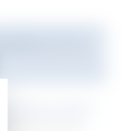
A RÉFORME FISCALE DE 2007
oine
/
Fiscalité
décidée par le gouvernement et votée
.
OUVELLE EMBAUCHE CONDAMNÉ
rces humaines
/
Contrat de travail
de certains employeurs à recruter du