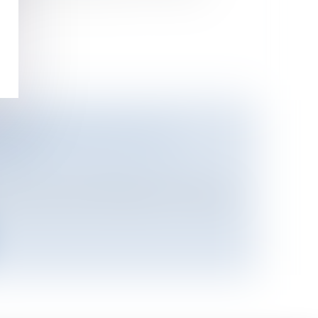
n...
 ENVIRONNEMENTALES DU
 L'UE
ational
/
Droit Européen / Droit
 dynamique de l’Allemagne, le Portugal