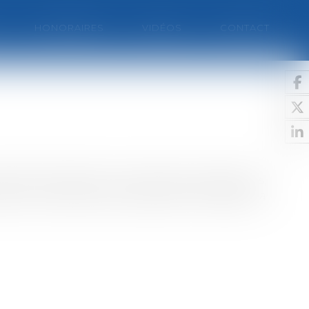
HONORAIRES
VIDÉOS
CONTACT
priété est répartie, entre plusieurs personnes,
oux sont devenus propriétaires en 1988 de la