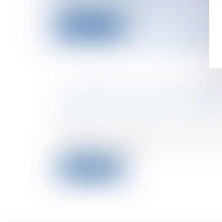
judiciaire pour Jacques...
Lire la suite
LE PROJET DE LOI SUR LES MIN
MULTIRÉCIDIVISTES EST ADOPT
Particuliers
/
Civil / Pénal
/
Procédure pé
civile
Les députés ont adopté mercredi le proje
mineurs multirécidiv...
Lire la suite