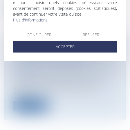
» pour choisir quels cookies nécessitant votre
consentement seront déposés (cookies statistiques),
Lire la suite
avant de continuer votre visite du site.
Plus d'informations
CONFIGURER
REFUSER
CHANGEMENT D'USAGE DES LOCAUX
ACCEPTER
DESTINÉS À L'HABITATION ET
AUTORISATION PRÉALABLE
Particuliers
/
Patrimoine
/
Immobilier /
Logement
Le changement d'usage des locaux
destinés à l'habitation est soumis à
autoris...
Lire la suite