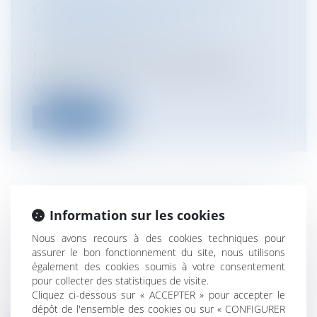
CULTURE DES OGM?
Collectivités
/
Environnement
/
Environnement
Non. Le Conseil d'Etat a confirmé
l'annulation d'un arrêté du Maire de
VALENC...
Lire la suite
RECOURS CONTRE UN PERMIS DE
Information sur les cookies
CONSTRUIRE ET CONTRÔLE DE LA
Nous avons recours à des cookies techniques pour
LÉGALITÉ DES TRAVAUX D'ACCÈS
assurer le bon fonctionnement du site, nous utilisons
Collectivités
/
Urbanisme
/
Permis de
également des cookies soumis à votre consentement
construire/ Documents d'urbanisme
pour collecter des statistiques de visite.
Le juge saisi d'un recours contre un
Cliquez ci-dessous sur « ACCEPTER » pour accepter le
dépôt de l'ensemble des cookies ou sur « CONFIGURER
permis de construire peut-il contrôler l...