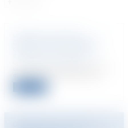
LIMITES À LA NULLITÉ DES
DÉLIBÉRATIONS DE L'ASSEMBLÉE
GÉNÉRALE EXTRAORDINAIRE
Entreprises
/
Gestion de l'entreprise
/
Communication et vie sociale
La nullité d'un acte modifiant les statuts
d'une société commerciale ne peut...
Lire la suite
LE MAIRE PEUT-IL INTERDIRE LA