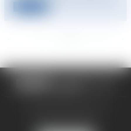
Lire la suite
<<
<
...
603
604
605
606
607
608
609
...
>
>>
CABINET RUEIL-MALMAISON
121, avenue Paul Doumer
92500 RUEIL-MALMAISON