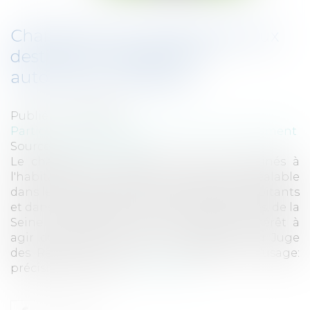
Changement d'usage des locaux
destinés à l'habitation et
autorisation préalable
Publié le :
03/10/2012
Particuliers
/
Patrimoine
/
Immobilier / Logement
Source :
www.eurojuris.fr
Le changement d'usage des locaux destinés à
l'habitation est soumis à autorisation préalable
dans les communes de plus de 200.000 habitants
et dans les départements des Hautes-Seines, de la
Seine Saint-Denis et du Val de Marne.Intérêt à
agir du Ministère Public, compétence du Juge
des Référés et notion de changement d'usage:
précisions En appl...
Lire la suite