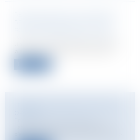
REVALORISATION DU PLAFOND DES
RESSOURCES PRISES EN COMPTE
POUR L'ATTRIBUTION DE LA CMU-C
Particuliers
/
Santé
/
Protection sociale
Un décret du 25 septembre 2012 relève le
plafond annuel des ressources prises...
Lire la suite
LE RÉGIME JURIDIQUE DES STOCKS
OPTIONS
Entreprises
/
Finances
/
Bourse
Les stocks options sont des options
d’achat ou de souscription, d'une ou de p...