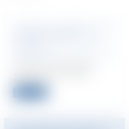
LA LEVÉE DE LA CONFIDENTIALITÉ DU
MANDAT AD HOC EN CAS
D’OUVERTURE D’UNE PROCÉDURE
COLLECTIVE
Entreprises
/
Contentieux
/
Entreprises en
difficultés / procédures collectives
Un tribunal, saisi d'une demande
d'ouverture d'une procédure de
redressement...
Lire la suite