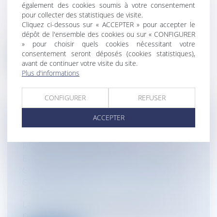
également des cookies soumis à votre consentement
vente / Prêts
pour collecter des statistiques de visite.
Entreprises
/
Finances
/
Banque et finance
Cliquez ci-dessous sur « ACCEPTER » pour accepter le
Une Cour de cassation droite dans ses
dépôt de l'ensemble des cookies ou sur « CONFIGURER
bottes pour les contrats signés avant l...
» pour choisir quels cookies nécessitant votre
consentement seront déposés (cookies statistiques),
Lire la suite
avant de continuer votre visite du site.
Plus d'informations
CONFIGURER
REFUSER
ACCEPTER
LA LOI BADINTER N'EXCLUT PAS
L’APPLICATION DE LA
RESPONSABILITÉ CIVILE
EXTRACONTRACTUELLE DE DROIT
COMMUN À L'ENCONTRE DES NON
CONDUCTEURS
Particuliers
/
Civil / Pénal
/
Victimes
Le 29 mars 2012, un cycliste a été renversé
par un autre cycliste se trouvant...