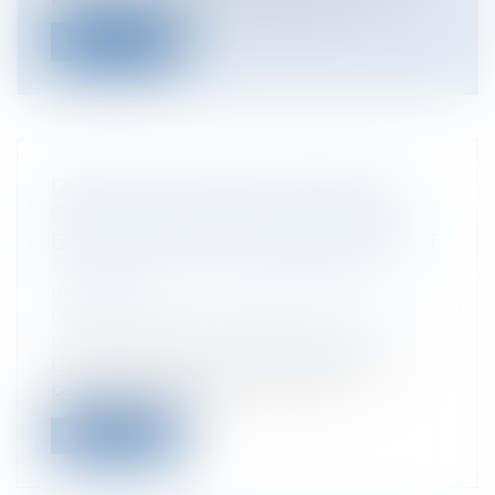
Lire la suite
DÉONTOLOGIE DES PRATICIENS DE
SANTÉ : RAPPEL SUR LES RÈGLES
D’IMPARTIALITÉ DU MÉDECIN EXPERT
Particuliers
/
Santé
/
Responsabilité
médicale
Collectivités
/
Services publics
/
Fonction
publique / Personnel administratif
L’article R. 4127-105 du code de la santé
publique, dispose que : « Nul ne...
Lire la suite