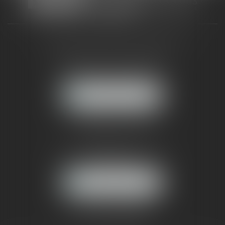
CABINET RUEIL-MALMAISON
121, avenue Paul Doumer
92500 RUEIL-MALMAISON
NOUS LOCALISER
CABINET PARIS
52, boulevard Emile Augier
75116 PARIS
NOUS LOCALISER
Pour nous contacter :
Tél :
01 41 91 76 76