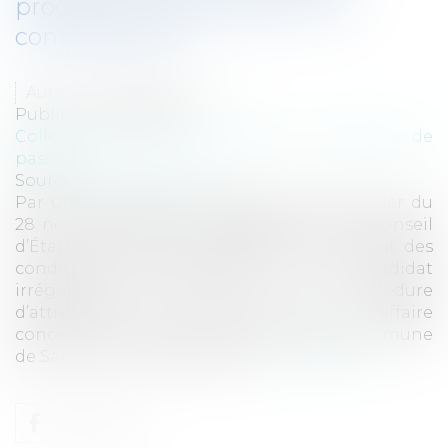
procédure d’attribution d’un
contrat public
Auteur : Pasquet Mathieu
Publié le :
05/02/2024
Collectivités
/
Marchés publics
/
Procédure de
passation
Source :
www.eurojuris.fr
Par un arrêt Commune de Saint-Cyr-sur-Mer du
28 novembre 2023 (n° 468867, Leb. T.), le Conseil
d’État a apporté une clarification s’agissant des
conditions d’indemnisation d’un candidat
irrégulièrement évincé de la procédure
d’attribution d’un contrat public. L’affaire
concerne une procédure lancée par la commune
de Saint-Cyr-sur-Mer pour l’at...
Lire la suite