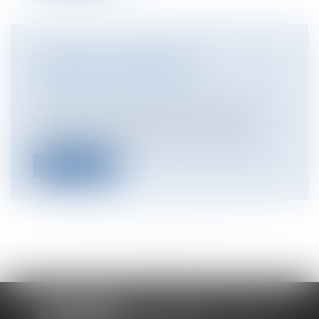
POINT SUR LA NOTION DE
CONSEILLER INTÉRESSÉ
Collectivités
/
Contentieux
/
Responsabilité civile et pénale de l'élu
La notion de conseiller intéressé est un
sujet utilisé par bon nombre de requ...
Lire la suite
<<
<
...
88
89
90
91
92
93
94
...
>
>>