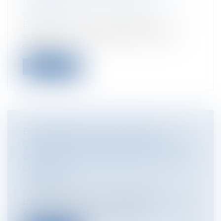
Entreprises
/
Vie de l'entreprise
/
Cession
d'entreprise
En France, on dénombre 185 000
entreprises susceptibles d’être cédées
chaque...
Lire la suite
ENTREPRISES EN DIFFICULTÉ :
QUELLES SONT LES PROCÉDURES
SPÉCIFIQUES DE SORTIE DE LA CRISE
COVID-19 ?
Entreprises
/
Contentieux
/
Voies
d'exécution
L'article 13 de la Loi n°2021-689 du 31 mai
2021 relative à la gestion de la...