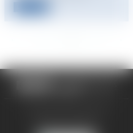
Lire la suite
<<
<
...
168
169
170
171
172
173
174
...
>
>>
CABINET RUEIL-MALMAISON
121, avenue Paul Doumer
92500 RUEIL-MALMAISON