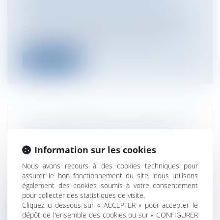
CONSEIL D'ETAT DU 27 AVRIL 2021
Collectivités
/
Marchés publics
/
Exécution
Dans une décision du 27 avril 2021 rendue
sous numéro 437 148, le Conseil d'E...
Lire la suite
LES STATIONS RELAIS DE TÉLÉPHONIE
MOBILE SONT BIEN SOUMISES À LA
Information sur les cookies
LOI LITTORAL
Collectivités
/
Environnement
/
Nous avons recours à des cookies techniques pour
Environnement
assurer le bon fonctionnement du site, nous utilisons
L’application des exigences de la loi
également des cookies soumis à votre consentement
Littoral aux installations de stations...
pour collecter des statistiques de visite.
Cliquez ci-dessous sur « ACCEPTER » pour accepter le
Lire la suite
dépôt de l'ensemble des cookies ou sur « CONFIGURER