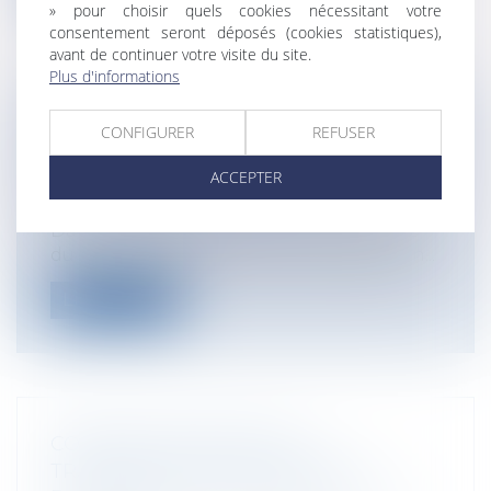
» pour choisir quels cookies nécessitant votre
consentement seront déposés (cookies statistiques),
avant de continuer votre visite du site.
Plus d'informations
DIRIGEANT D’ASSOCIATION SPORTIVE :
CONFIGURER
REFUSER
UNE DISCIPLINE À RISQUE
ACCEPTER
Entreprises
/
Gestion de l'entreprise
/
Gestion des risques et sécurité
Dans un contexte "d'évolution profonde
du monde sportif et de son modèle écon...
Lire la suite
COMMENT RÉUSSIR UNE
TRANSMISSION D'ENTREPRISE ?