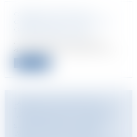
COMBIEN DE TEMPS FAUT-IL
COMPTER POUR UN DIVORCE PAR
CONSENTEMENT MUTUEL ?
Particuliers
/
Famille
/
Divorces
C’est LA question de la majorité des
clients qui prennent l’attache d’un avoc...
Lire la suite
LA RÉSILIATION DU MARCHÉ DE
TRAVAUX AUX TORTS EXCLUSIFS DE
L'ENTREPRENEUR ET LE DROIT DE
SUIVI DES TRAVAUX DE REPRISE :
L'APPORT DE LA DÉCISION DU