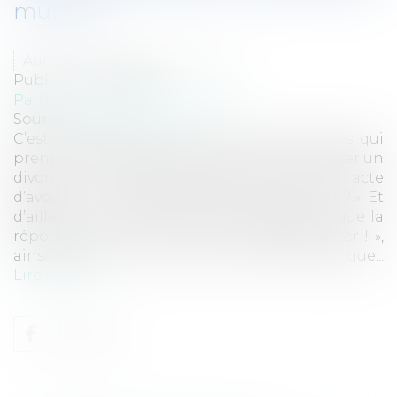
mutuel ?
Auteur : COURCOUX Morgane
Publié le :
22/06/2021
Particuliers
/
Famille
/
Divorces
Source :
www.eurojuris.fr
C’est LA question de la majorité des clients qui
prennent l’attache d’un avocat pour envisager un
divorce par consentement mutuel par acte
d’avocat : « Combien de temps cela va durer ? ». Et
d’ailleurs, la majorité des clients espèrent que la
réponse sera : « en un mois on peut divorcer ! »,
ainsi qu’ils auront pu lire sur internet. Sauf que...
Lire la suite