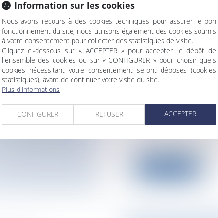
Lire la suite
Information sur les cookies
Nous avons recours à des cookies techniques pour assurer le bon
fonctionnement du site, nous utilisons également des cookies soumis
à votre consentement pour collecter des statistiques de visite.
Cliquez ci-dessous sur « ACCEPTER » pour accepter le dépôt de
l'ensemble des cookies ou sur « CONFIGURER » pour choisir quels
CE AU DROIT :
LES COMÉDIES R
cookies nécessitant votre consentement seront déposés (cookies
QUE DES
EST-CE QU’UN E
statistiques), avant de continuer votre visite du site.
Plus d'informations
QUENCES EN CAS
RELATIONS AMO
Particuliers
/
Emplo
ACCEPTER
CONFIGURER
REFUSER
 Concubinage / Vie
Entreprises
/
Ressou
Commençons la sema
e Thierry Boisnard
1987 : Dirty Dancing !.
Lire la suite