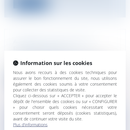
Lire la suite
ACCIDENT AU SKI : QUELLE(S)
RESPONSABILITÉ(S) ?
Particuliers
/
Civil / Pénal
/
Victimes
Les vacances d’hiver sont par excellence
Information sur les cookies
celles que beaucoup passent à la mon...
Nous avons recours à des cookies techniques pour
assurer le bon fonctionnement du site, nous utilisons
Lire la suite
également des cookies soumis à votre consentement
pour collecter des statistiques de visite.
Cliquez ci-dessous sur « ACCEPTER » pour accepter le
dépôt de l'ensemble des cookies ou sur « CONFIGURER
» pour choisir quels cookies nécessitant votre
consentement seront déposés (cookies statistiques),
COMMENT L'EUROPE PERMET DE
avant de continuer votre visite du site.
Plus d'informations
DÉSHÉRITER SES ENFANTS DEPUIS