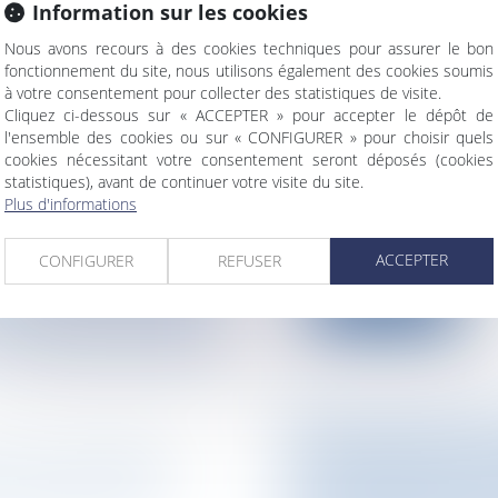
Information sur les cookies
Nous avons recours à des cookies techniques pour assurer le bon
fonctionnement du site, nous utilisons également des cookies soumis
à votre consentement pour collecter des statistiques de visite.
BLÉE GÉNÉRALE
LE RECOUVREME
Cliquez ci-dessous sur « ACCEPTER » pour accepter le dépôt de
ITÉ SIMPLE A
L’EXPERT-COMPT
l'ensemble des cookies ou sur « CONFIGURER » pour choisir quels
cookies nécessitant votre consentement seront déposés (cookies
OPPORTUNITÉS 
statistiques), avant de continuer votre visite du site.
ommunication et
Entreprises
/
Financ
Plus d'informations
Le recouvrement de 
ère de la Cour de
pour garantir la pér..
ACCEPTER
CONFIGURER
REFUSER
Lire la suite
DE JOUISSANCE
ACCEPTATION DU
CE D'UN LIEN DE
L'OUVRAGE ET 