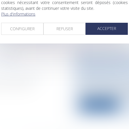
cookies nécessitant votre consentement seront déposés (cookies
reusé au premier
La route a fait 478 
statistiques), avant de continuer votre visite du site.
mois de juillet...
Plus d'informations
Lire la suite
ACCEPTER
CONFIGURER
REFUSER
ATIONS
FIÈVRE APHTEUS
DISPOSITIONS N
Collectivités
/
Intern
laires et avantages
communautaire
 ou est amené à
Après la découverte 
Grande Bretagne ven
Lire la suite