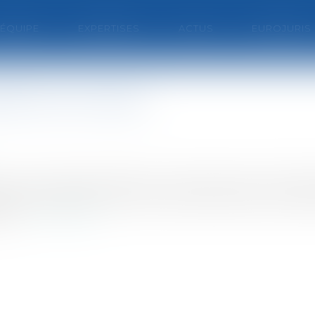
'ÉQUIPE
EXPERTISES
ACTUS
EUROJURIS
ficit se creuse
au premier semestre 2007 pour atteindre les 15 milliard
erait la conséquence d’une monnaie trop forte, d’un p
s P...
Lire la suite