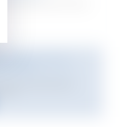
morts en juillet en France contre 471 au
E : L'EUROPE PREND LES
ÉCESSAIRES
ational
/
Droit Européen / Droit
d’un foyer de fièvre aphteuse en
dredi...