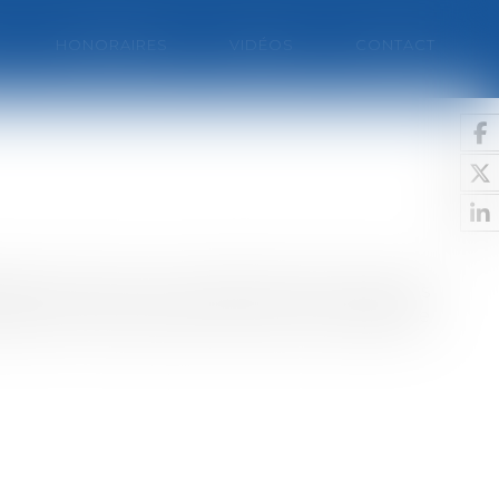
HONORAIRES
VIDÉOS
CONTACT
s d’euros. Selon le ministère de l'économie, des
étrole cher mais aussi et surtout d’un problème