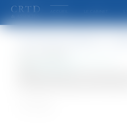
ACCUEIL
LE CABINET
L
Commerce extérieur : le dé
Publié le :
08/08/2007
Entreprises
/
Finances
/
Banque et finance
Source :
www.eurojuris.fr
Le déficit extérieur de la France s’est creusé 
finances et de l'industrie, ce mauvais bilan s
de compétitivité et de dynamisme à l'export de