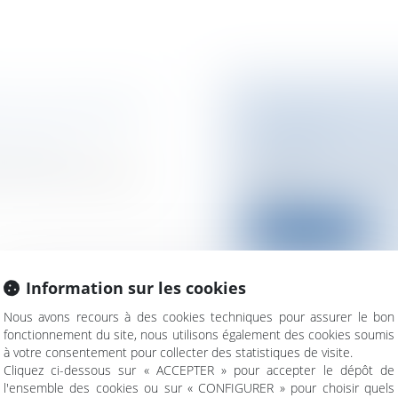
 SANS DOMICILE
LA NÉCESSAIRE
TRAVAUX
 Logement
Particuliers
/
Patrim
7 du 10 juillet 1965 sur
Il résulte de l'article
le stat...
Lire la suite
Information sur les cookies
Nous avons recours à des cookies techniques pour assurer le bon
fonctionnement du site, nous utilisons également des cookies soumis
CIT SE CREUSE
SÉCURITÉ ROUTI
à votre consentement pour collecter des statistiques de visite.
MORTELS AU MOI
Cliquez ci-dessous sur « ACCEPTER » pour accepter le dépôt de
nce
l'ensemble des cookies ou sur « CONFIGURER » pour choisir quels
Particuliers
/
Santé