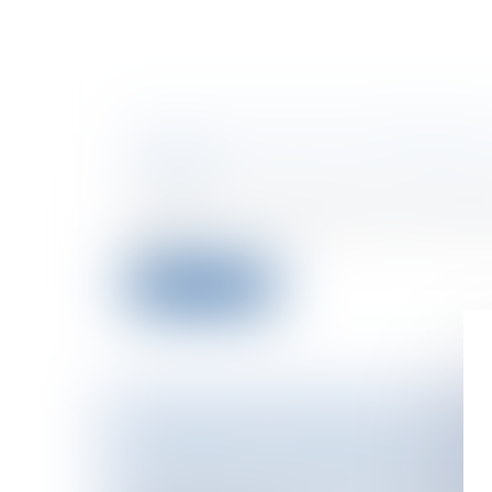
DOMICILIATION DES PERSONNES
STABLE
Particuliers
/
Patrimoine
/
Immobilier /
Il résulte de l'article 25 de la loi n° 65-55
le stat...
Lire la suite
COMMERCE EXTÉRIEUR : LE DÉFI
Entreprises
/
Finances
/
Banque et fina