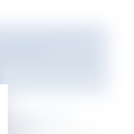
 AUTORISATION PRÉALABLE AUX
oine
/
Construction
 25 de la loi n° 65-557 du 10 juillet 1965 sur
ÈRE : +1,5% D'ACCIDENTS
S DE JUILLET
/
Préjudice corporel