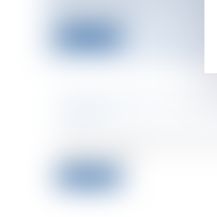
Le déficit extérieur de la France s’est c
semestre 2007 pour...
Lire la suite
LE REMBOURSEMENT DES COTIS
SOCIALES
Entreprises
/
Ressources humaines
/
Sa
Lorsqu’un viticulteur part à la retraite
cesser son activité p...
Lire la suite