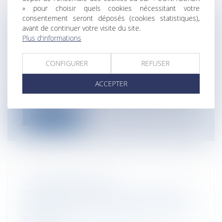
» pour choisir quels cookies nécessitant votre
consentement seront déposés (cookies statistiques),
avant de continuer votre visite du site.
L'ESSENTIEL DES ORDONNANCES
Plus d'informations
TRAVAIL
Particuliers
/
Emploi
/
Licenciements /
CONFIGURER
REFUSER
Démission
Le gouvernement a présenté les
ACCEPTER
ordonnances relatives à la réforme du
code du...
Lire la suite
SURVEILLANCE DES
COMMUNICATIONS ÉLECTRONIQUES
D'UN EMPLOYÉ ET RESPECT DE LA VIE
PRIVÉE