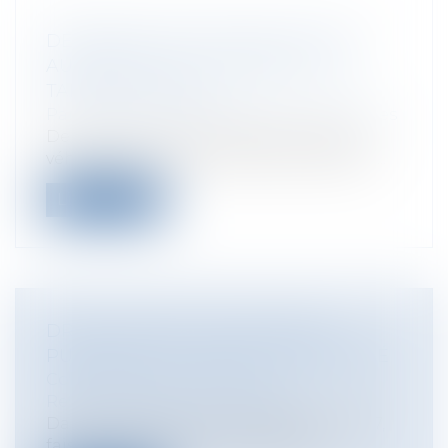
DÉPANNAGE DES VÉHICULES SUR
AUTOROUTE ET FOURRIÈRE : LES
TARIFS ÉVOLUENT
Particuliers
/
Consommation
/
Procédures
De nouveaux tarifs de dépannage des
véhicules sur les autoroutes ainsi que le...
Lire la suite
DROIT D'ACCÈS AUX ARCHIVES
PUBLIQUES ET CONSTITUTIONNALITÉ
Collectivités
/
Contentieux
/
Responsabilité administrative
Dans une décision du 15 septembre 2017,
faisant découler de l'article 15 de l...