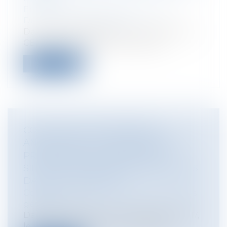
Entreprises
/
Ressources humaines
/
Discipline et licenciement
Dans l'’affaire Bărbulescu c. Roumanie, la
CEDH conclut qu'il y a eu violatio...
Lire la suite
COMMUNE DE DANNEMARIE :
ANNULATION DE L'ORDONNANCE
PRESCRIVANT LE RETRAIT DES
SILHOUETTES FÉMININES INSTALLÉES
DANS LA COMMUNE
Collectivités
/
Environnement
/
Principes
généraux
Dans une décision du 1er septembre 2017,
le juge des référés du Conseil d’Éta...