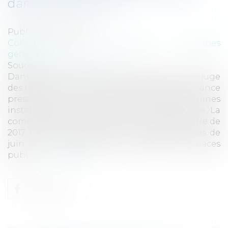
dans la commune
Publié le :
11/09/2017
Collectivités
/
Environnement
/
Principes
généraux
Source :
www.eurojuris.fr
Dans une décision du 1er septembre 2017, le juge
des référés du Conseil d’État annule l’ordonnance
prescrivant le retrait des silhouettes féminines
installées dans la commune de Dannemarie. La
commune de Dannemarie, qui a choisi de faire de
2017 l’année de la femme, a procédé au mois de
juin 2017 à l’installation dans plusieurs espaces
public...
Lire la suite