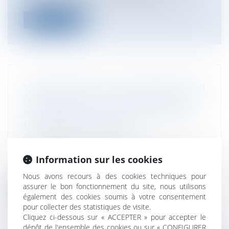
Lire la suite
VALIDATION DE LA LOI D'HABILITATION
À PRENDRE PAR ORDONNANCES LES
MESURES POUR LE RENFORCEMENT
DU DIALOGUE SOCIAL
Collectivités
/
Contentieux
/
Responsabilité administrative
Information sur les cookies
Dans sa décision du 7 septembre 2017, le
Conseil constitutionnel ne prononce...
Nous avons recours à des cookies techniques pour
assurer le bon fonctionnement du site, nous utilisons
Lire la suite
également des cookies soumis à votre consentement
pour collecter des statistiques de visite.
Cliquez ci-dessous sur « ACCEPTER » pour accepter le
dépôt de l'ensemble des cookies ou sur « CONFIGURER