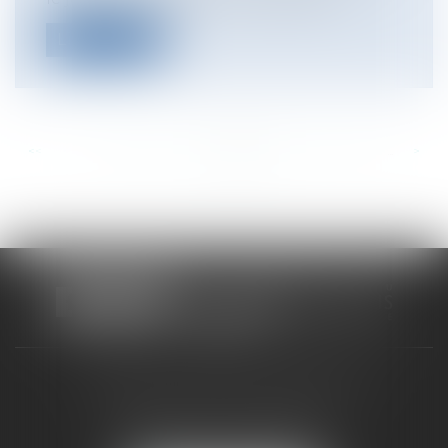
Lire la suite
<<
<
...
339
340
341
342
343
344
345
...
>
>>
CABINET RUEIL-MALMAISON
121, avenue Paul Doumer
92500 RUEIL-MALMAISON