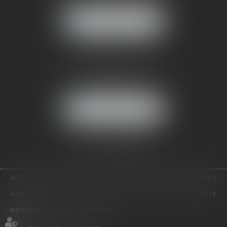
NOUS LOCALISER
CABINET PARIS
52, boulevard Emile Augier
75116 PARIS
NOUS LOCALISER
Pour nous contacter :
Tél :
01 41 91 76 76
ACCUEIL
LE CABINET
L'ÉQUIPE
EXPERTISES
EUROJURIS
HONORAIRES
VIDÉOS
CONTACT
PLAN DU SITE
MENTIONS LÉGALES
ARTICLES