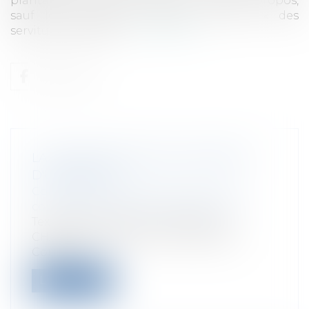
plantations et constructions qu’il juge à propos,
sauf les exceptions établies au titre « des
servitudes ou servic...
Lire la suite
LA COMPLEXITÉ DES DOCUMENTS
D'URBANISME
Collectivités
/
Urbanisme
/
Permis de
construire/ Documents d'urbanisme
Texte de l'intervention de Brigitte
CHARLES-NEVEU dans le cadre de la
Commiss...
Lire la suite