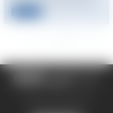
lancement d’une activité économique...
Lire la suite
<<
<
...
480
481
482
483
484
485
486
...
>
>>
CABINET RUEIL-MALMAISON
121, avenue Paul Doumer