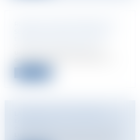
RÈGLES DE FONCTIONNEMENT DES
SERVICES DE SANTÉ AU TRAVAIL
Entreprises
/
Gestion de l'entreprise
/
Gestion des risques et sécurité
Un décret du 11 juillet 2014 apporte
diverses modifications et précisions rel...
Lire la suite
LA SOCIÉTÉ CIVILE EN ESPAGNE
Entreprises
/
Vie de l'entreprise
/
Création
de l'entreprise
L’une des formes juridiques possibles de