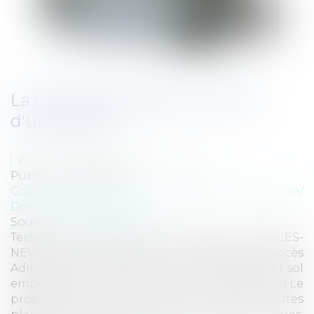
La complexité des documents
d'urbanisme
Auteur : CHARLES-NEVEU Brigitte
Publié le :
23/07/2014
Collectivités
/
Urbanisme
/
Permis de construire/
Documents d'urbanisme
Source :
www.eurojuris.fr
Texte de l'intervention de Brigitte CHARLES-
NEVEU dans le cadre de la Commission du Procès
Administratif, le 3 avril 2014.« La propriété du sol
emporte la propriété du dessus et du dessous.Le
propriétaire peut faire au dessus toutes