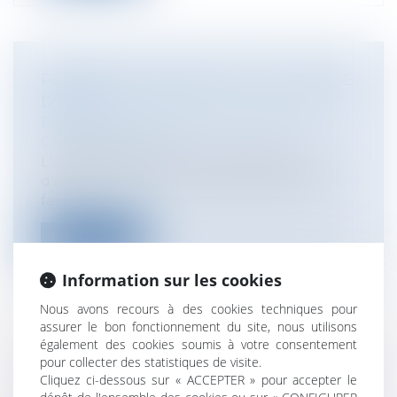
PROMESSE D'EMBAUCHE ET PÉRIODE
D'ESSAI
Entreprises
/
Ressources humaines
/
Contrat de travail
L'absence de mention de la période
d'essai dans la promesse d'embauche ne
fai...
Lire la suite
Information sur les cookies
Nous avons recours à des cookies techniques pour
assurer le bon fonctionnement du site, nous utilisons
également des cookies soumis à votre consentement
ADOPTION DE LA CARTE À 13 RÉGIONS
pour collecter des statistiques de visite.
Collectivités
/
Environnement
/
Principes
Cliquez ci-dessous sur « ACCEPTER » pour accepter le
généraux