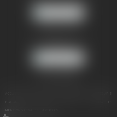
92500 RUEIL-MALMAISON
NOUS LOCALISER
CABINET PARIS
52, boulevard Emile Augier
75116 PARIS
NOUS LOCALISER
Pour nous contacter :
Tél :
01 41 91 76 76
ACCUEIL
LE CABINET
L'ÉQUIPE
EXPERTISES
EUROJURIS
HONORAIRES
VIDÉOS
CONTACT
PLAN DU SITE
MENTIONS LÉGALES
ARTICLES