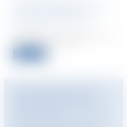
CONCURRENCE DÉLOYALE PAR
IMITATION : APPRÉCIATION GLOBALE
DU RISQUE DE CONFUSION
Entreprises
/
Marketing et ventes
/
Concurrence
Dans son arrêt du 4 juin 2025 (Cass. com., 4
juin 2025, n°24-10.219) la Cour...
Lire la suite
UN NOUVEAU CADRE JURIDIQUE
POUR LA PROTECTION DES
TRAVAILLEURS FACE AUX RISQUES
LIÉS À LA CHALEUR
Particuliers
/
Emploi
/
Contrat de travail
Entreprises
/
Gestion de l'entreprise
/