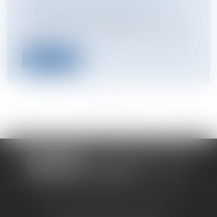
Gestion des risques et sécurité
Le réchauffement climatique et la
multiplication des épisodes caniculaires
on...
Lire la suite
<<
<
...
26
27
28
29
30
31
32
...
>
>>
CABINET RUEIL-MALMAISON