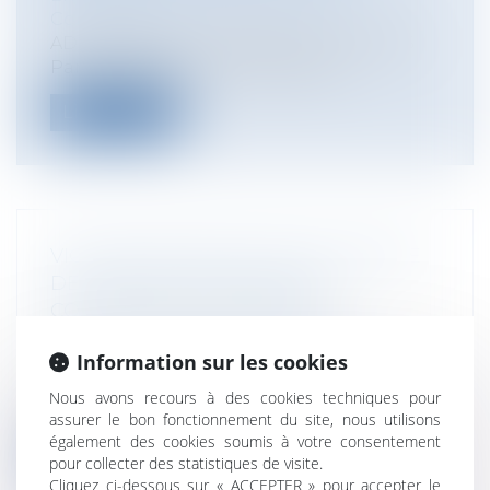
Concurrence
ADLC, décision n°25-D-03 du 11 juin 2025
Par une décision n°25-D-03 du 11...
Lire la suite
VICTOIRE SIGNIFICATIVE EN MATIÈRE
DE RUPTURE DE RELATIONS
COMMERCIALES ÉTABLIES !
Entreprises
/
Marketing et ventes
/
Information sur les cookies
Contrats commerciaux/ distribution
Contexte de l'affaire : une rupture de
Nous avons recours à des cookies techniques pour
collaboration après 6 années de parten...
assurer le bon fonctionnement du site, nous utilisons
également des cookies soumis à votre consentement
Lire la suite
pour collecter des statistiques de visite.
Cliquez ci-dessous sur « ACCEPTER » pour accepter le