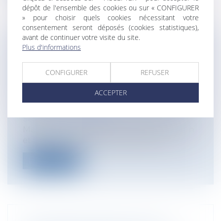
dépôt de l'ensemble des cookies ou sur « CONFIGURER
» pour choisir quels cookies nécessitant votre
consentement seront déposés (cookies statistiques),
avant de continuer votre visite du site.
Plus d'informations
LA DIRECTIVE (UE) 2023/970 : UN PAS
DÉCISIF VERS L’EFFECTIVITÉ DU
CONFIGURER
REFUSER
PRINCIPE D’ÉGALITÉ SALARIALE
ENTRE FEMMES ET HOMMES
ACCEPTER
Particuliers
/
Emploi
/
Contrat de travail
Entreprises
/
Ressources humaines
/
Salaires et avantages
Malgré un encadrement juridique ancien
et formel, le principe d’égalité de ré...
Lire la suite