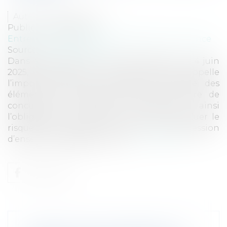
Auteur : VIBERT Olivier
Publié le :
08/07/2025
Entreprises
/
Marketing et ventes
/
Concurrence
Source :
www.eurojuris.fr
Dans son arrêt du 4 juin 2025 (Cass. com., 4 juin
2025, n°24-10.219) la Cour de cassation rappelle
l’importance d’une appréciation globale des
éléments graphiques litigieux en matière de
concurrence déloyale, réaffirmant ainsi
l’obligation pour les juges du fond d’évaluer le
risque de confusion à partir de l’impression
d’ensemble dégagée par les...
Lire la suite