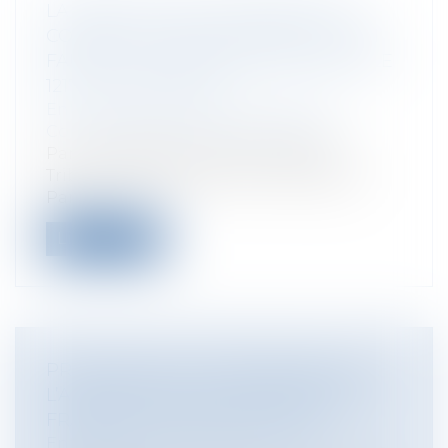
LA RÉSOLUTION JUDICIAIRE D’UN
CONTRAT SAAS POUR INEXÉCUTION
FAUTIVE : ILLUSTRATION DE L’ARTICLE
1217 DU CODE CIVIL
Entreprises
/
Marketing et ventes
/
Contrats commerciaux/ distribution
Par un jugement du 17 juin 2025, le
Tribunal des activités économiques de
Par...
Lire la suite
PRATIQUES DE NON-DÉBAUCHAGE :
L’AUTORITÉ DE LA CONCURRENCE
FRANCHIT UN NOUVEAU CAP
Entreprises
/
Marketing et ventes
/