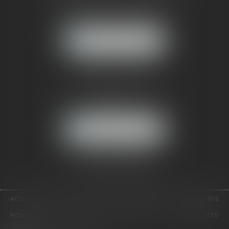
121, avenue Paul Doumer
92500 RUEIL-MALMAISON
NOUS LOCALISER
CABINET PARIS
52, boulevard Emile Augier
75116 PARIS
NOUS LOCALISER
Pour nous contacter :
Tél :
01 41 91 76 76
ACCUEIL
LE CABINET
L'ÉQUIPE
EXPERTISES
EUROJURIS
HONORAIRES
VIDÉOS
CONTACT
PLAN DU SITE