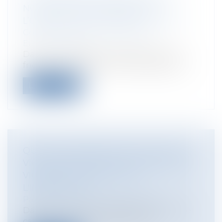
NOUVEAU RESPONSABLE DE
L’OBLIGATION DE REMISE EN ÉTAT ?
Collectivités
/
Environnement
/
Environnement
Dans un contexte de réhabilitation de
friches industrielles et d’aménagement...
Lire la suite
QUELLE INDEMNISATION POUR UNE
VICTIME CUMULANT LA QUALITÉ DE
VICTIME ET D'AUTEUR DE
L'INFRACTION ?
Particuliers
/
Civil / Pénal
/
Victimes
Dans un arrêt du 5 juillet 2018, la Cour de
cassation vient de rappeler que l...