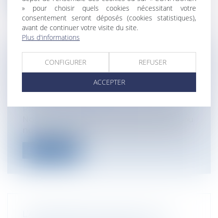
» pour choisir quels cookies nécessitant votre
consentement seront déposés (cookies statistiques),
avant de continuer votre visite du site.
Plus d'informations
VOTRE MAISON A ÉTÉ DÉTRUITE PAR
CONFIGURER
REFUSER
UN INCENDIE : L’INTERVENTION DE
ACCEPTER
VOTRE ASSUREUR ET
L’INDEMNISATION DE VOTRE SINISTRE
Particuliers
/
Patrimoine
/
Assurances
Nous avons tous dans notre entourage ou
nos connaissances une personne dont l...
Lire la suite
L’ACQUÉREUR D’UN SITE POLLUÉ,