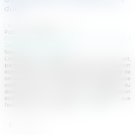
durée
Auteur : DROUINEAU Thomas
Publié le :
09/10/2018
Collectivités
/
Services publics
/
Service public /
Délégation de service public
Source :
www.eurojuris.fr
L'occupation domaniale est, on le sait,
parfaitement autorisée à des fins d'exploitation
économique. Je ne reviens pas dans le cadre de
cet article sur les conditions selon lesquelles une
collectivité peut sélectionner l'occupant du
domaine public à des fins d'exploitation
économique. Je rappelle cependant que
l'exploitation de fonds de co...
Lire la suite