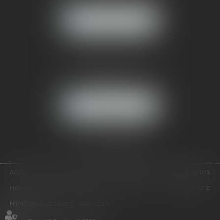
NOUS LOCALISER
CABINET PARIS
52, boulevard Emile Augier
75116 PARIS
NOUS LOCALISER
Pour nous contacter :
Tél :
01 41 91 76 76
ACCUEIL
LE CABINET
L'ÉQUIPE
EXPERTISES
EUROJURIS
HONORAIRES
VIDÉOS
CONTACT
PLAN DU SITE
MENTIONS LÉGALES
ARTICLES