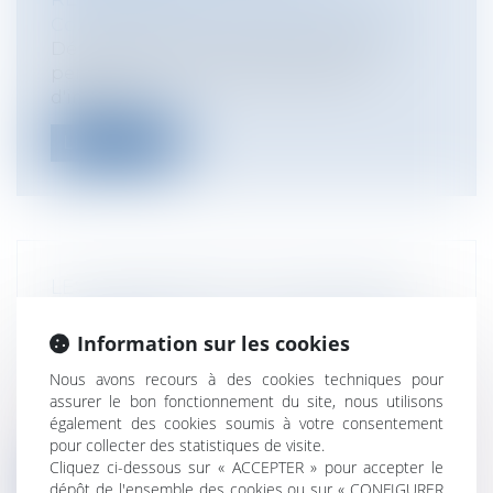
Collectivités
/
Services publics
/
Usagers
Dématérialisation des demandes de
permis de conduire et de certificat
d'immat...
Lire la suite
LES CONDITIONS D'OCCUPATION DU
DOMAINE PUBLIC : LA QUESTION DE
LA DURÉE
Information sur les cookies
Collectivités
/
Services publics
/
Service
Nous avons recours à des cookies techniques pour
public / Délégation de service public
assurer le bon fonctionnement du site, nous utilisons
L'occupation domaniale est, on le sait,
également des cookies soumis à votre consentement
parfaitement autorisée à des fins d'e...
pour collecter des statistiques de visite.
Cliquez ci-dessous sur « ACCEPTER » pour accepter le
Lire la suite
dépôt de l'ensemble des cookies ou sur « CONFIGURER