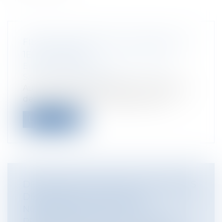
FIN DES COTISATIONS CHÔMAGE AU
1ER OCTOBRE
Entreprises
/
Ressources humaines
/
Salaires et avantages
Au 1er octobre, les cotisations chômage
des salariés du privé disparaissent e...
Lire la suite
DÉMATÉRIALISATION DES DEMANDES
DE PERMIS DE CONDUIRE :
NOMBREUSES DIFFICULTÉS
RENCONTRÉES PAR LES USAGERS