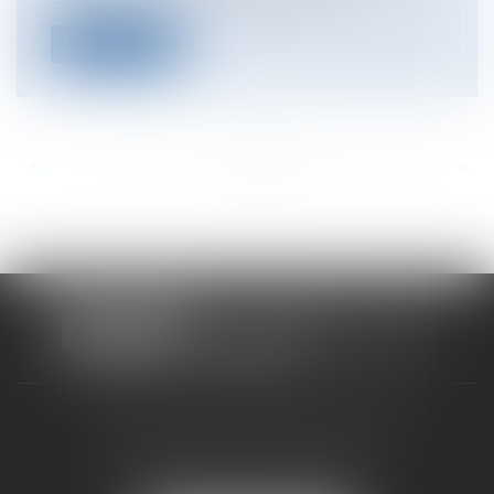
Lire la suite
<<
<
...
288
289
290
291
292
293
294
...
>
>>
CABINET RUEIL-MALMAISON
121, avenue Paul Doumer
92500 RUEIL-MALMAISON