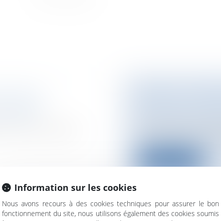
IQUE DE
CONFLIT : POUR
VELABLES
Entreprises
/
Conten
nnement
A l’heure où les Tr
la Cour des comptes
encombrés, avec des 
Lire la suite
Information sur les cookies
Nous avons recours à des cookies techniques pour assurer le bon
fonctionnement du site, nous utilisons également des cookies soumis