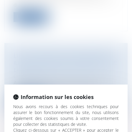
d...
Lire la suite
LUTTE CONTRE LES SITES INTERNET
ILLÉGAUX DE JEUX ET PARIS EN LIGNE
Entreprises
/
Marketing et ventes
/
Concurrence
Avec l'ouverture du marché, l'Etat espère
endiguer les sites illégaux de jeux...
Information sur les cookies
Lire la suite
Nous avons recours à des cookies techniques pour
assurer le bon fonctionnement du site, nous utilisons
également des cookies soumis à votre consentement
pour collecter des statistiques de visite.
Cliquez ci-dessous sur « ACCEPTER » pour accepter le