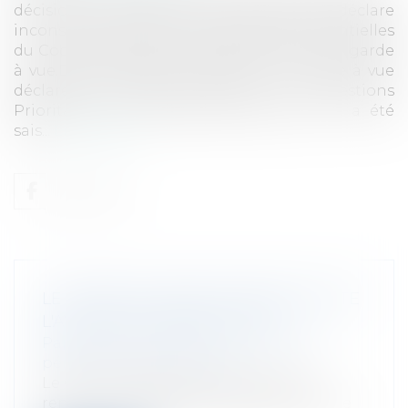
décision historique au terme de laquelle il déclare
inconstitutionnelles les dispositions essentielles
du Code de procédure pénale relatives à la garde
à vue.Des dispositions relatives à la garde à vue
déclarées inconstitutionnelles Sur Questions
Prioritaires de Constitutionnalité dont il a été
sais...
Lire la suite
LE CONSEIL CONSTITUTIONNEL INVITE
L'AVOCAT EN GARDE À VUE!
Particuliers
/
Civil / Pénal
/
Procédure
pénale / Procédure civile
Le Conseil Constitutionnel vient de
rendre une décision historique au terme