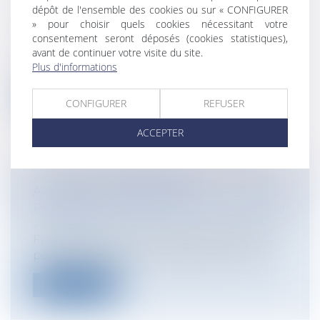
dépôt de l'ensemble des cookies ou sur « CONFIGURER
ADOPTION ET HOMOSEXUALITÉ
» pour choisir quels cookies nécessitant votre
Particuliers
/
Famille
/
Enfants
consentement seront déposés (cookies statistiques),
Pour l'instant, en France, le mariage et
avant de continuer votre visite du site.
Plus d'informations
l'adoption simple d'un couple homose...
Lire la suite
CONFIGURER
REFUSER
ACCEPTER
ARRHES OU ACOMPTE?
Particuliers
/
Consommation
/
Contrats de
vente / Prêts
Fréquemment nous sommes interrogés
par nos clients sur la qualification et le...
Lire la suite