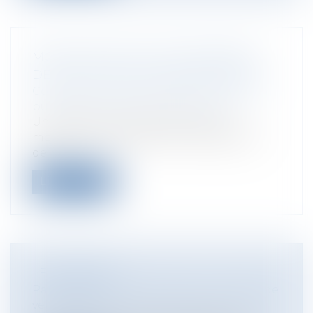
MODIFICATION DU CODE GÉNÉRAL
DES COLLECTIVITÉS TERRITORIALES
Collectivités
/
Services publics
/
Fonction
publique / Personnel administratif
Un décret du 8 juillet 2010 portant
modifications diverses du Code général
de...
Lire la suite
LE WARRANT
Particuliers
/
Consommation
/
Contrats de
vente / Prêts