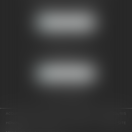
121, avenue Paul Doumer
92500 RUEIL-MALMAISON
NOUS LOCALISER
CABINET PARIS
52, boulevard Emile Augier
75116 PARIS
NOUS LOCALISER
Pour nous contacter :
Tél :
01 41 91 76 76
ACCUEIL
LE CABINET
L'ÉQUIPE
EXPERTISES
EUROJURIS
HONORAIRES
VIDÉOS
CONTACT
PLAN DU SITE