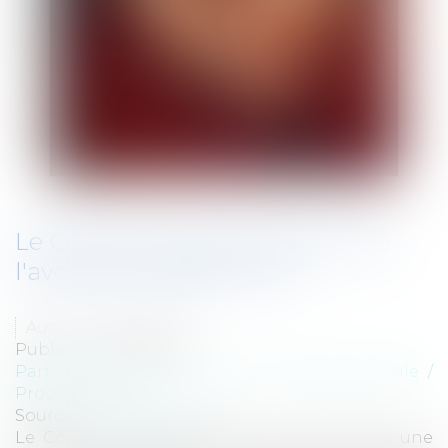
Le Conseil constitutionnel invite
l'avocat en garde à vue!
Auteur : TASTE Albin
Publié le :
03/08/2010
Particuliers
/
Civil / Pénal
/
Procédure pénale /
Procédure civile
Source :
www.eurojuris.fr
Le Conseil Constitutionnel vient de rendre une