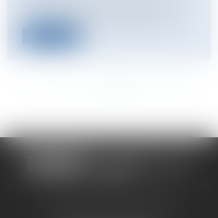
Le "warrant" est le titre représentant un
lot de marchandises placées dans un...
Lire la suite
<<
<
...
762
763
764
765
766
767
768
...
>
>>
CABINET RUEIL-MALMAISON