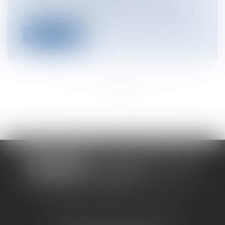
C’est un arrêt intéressant que vient de
rendre la Chambre Commerciale de la C...
Lire la suite
<<
<
...
322
323
324
325
326
327
328
...
>
>>
CABINET RUEIL-MALMAISON