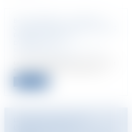
BAIL COMMERCIAL : VALIDITÉ DU
COMMANDEMENT DE PAYER DÉLIVRÉ
PENDANT LA PÉRIODE
D’OBSERVATION
Entreprises
/
Gestion de l'entreprise
/
Construction Immobilier
La Cour de Cassation a eu à se prononcer
en matière de bail commercial sur d...
Lire la suite
LE CONSEIL D’ETAT ANNULE
L’INTERDICTION DE LA