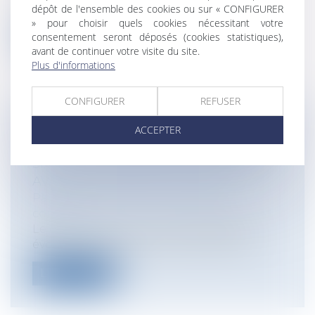
siècle[1]...
dépôt de l'ensemble des cookies ou sur « CONFIGURER
» pour choisir quels cookies nécessitant votre
Lire la suite
consentement seront déposés (cookies statistiques),
avant de continuer votre visite du site.
Plus d'informations
CONFIGURER
REFUSER
PERMIS DE CONDUIRE : RESTITUTION
ACCEPTER
DE POINTS AU TERME D’UN DÉLAI DE
SIX MOIS ET INFRACTION COMMISE
AVANT LE DÉBUT DE CE DÉLAI
Particuliers
/
Civil / Pénal
/
Permis de
conduire
Le droit routier a connu de véritables
évolutions ces dernières années, princ...
Lire la suite