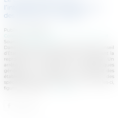
l’interdiction de la reproduction
des dauphins en captivité
Publié le :
30/01/2018
Collectivités
/
Environnement
/
Environnement
Source :
www.eurojuris.fr
Dans une décision du 29 janvier 2018, le Conseil
d’État annule un arrêté ministériel interdisant la
reproduction des dauphins en captivité. Un
arrêté du 3 mai 2017 fixe les caractéristiques
générales et les règles de fonctionnement des
établissements présentant au public des
spécimens vivants de cétacés. Parmi celles-ci,
figure l’interdiction...
Lire la suite