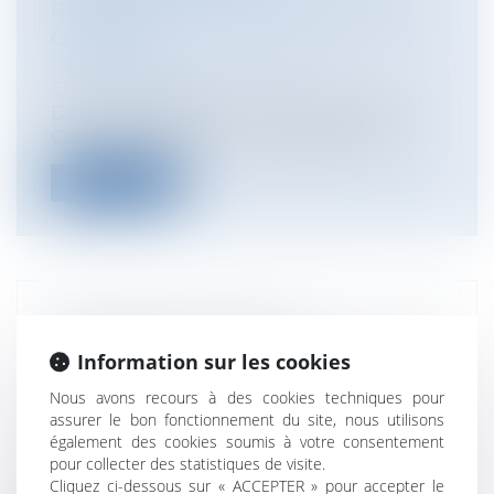
REPRODUCTION DES DAUPHINS EN
CAPTIVITÉ
Collectivités
/
Environnement
/
Environnement
Dans une décision du 29 janvier 2018, le
Conseil d’État annule un arrêté mini...
Lire la suite
UNE BRÈVE HISTOIRE DU
CHANGEMENT DE SEXE À L'ÉTAT CIVIL
Information sur les cookies
EN FRANCE
Nous avons recours à des cookies techniques pour
Particuliers
/
Famille
/
Mariage / PACS /
assurer le bon fonctionnement du site, nous utilisons
Concubinage / Vie civile
également des cookies soumis à votre consentement
La loi du 18 novembre 2016 de
pour collecter des statistiques de visite.
modernisation de la justice du XXIème
Cliquez ci-dessous sur « ACCEPTER » pour accepter le