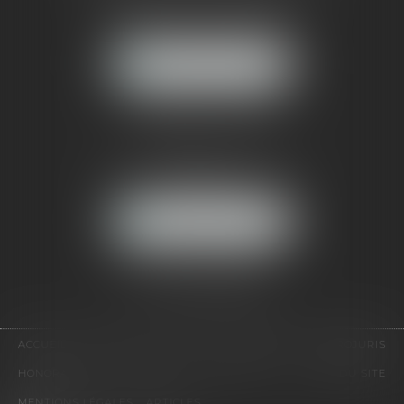
121, avenue Paul Doumer
92500 RUEIL-MALMAISON
NOUS LOCALISER
CABINET PARIS
52, boulevard Emile Augier
75116 PARIS
NOUS LOCALISER
Pour nous contacter :
Tél :
01 41 91 76 76
ACCUEIL
LE CABINET
L'ÉQUIPE
EXPERTISES
EUROJURIS
HONORAIRES
VIDÉOS
CONTACT
PLAN DU SITE
MENTIONS LÉGALES
ARTICLES