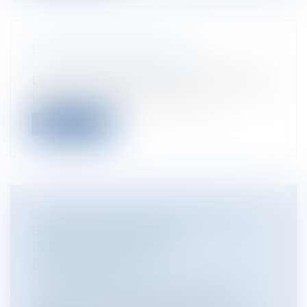
LE DIVORCE SANS JUGE
Particuliers
/
Famille
/
Divorces
Depuis le 1er janvier 2017 il est possible de
faire un divorce sans passer pa...
Lire la suite
​CAUTION : PRISE EN COMPTE DES
BIENS COMMUNS DANS
L'APPRÉCIATION DE LA
DISPROPORTION
Entreprises
/
Gestion de l'entreprise
/
Gestion des risques et sécurité