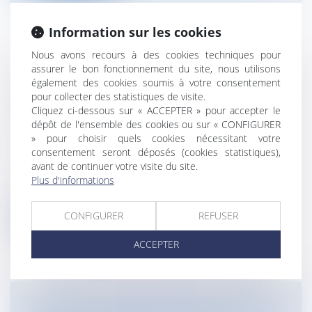
Information sur les cookies
Nous avons recours à des cookies techniques pour
ENTREPRISES : QUELLES MENTIONS
assurer le bon fonctionnement du site, nous utilisons
DOIVENT OBLIGATOIREMENT FIGURER
également des cookies soumis à votre consentement
pour collecter des statistiques de visite.
SUR VOTRE SITE INTERNET ?
Cliquez ci-dessous sur « ACCEPTER » pour accepter le
Entreprises
/
Marketing et ventes
/
dépôt de l'ensemble des cookies ou sur « CONFIGURER
Publicité/ marketing
» pour choisir quels cookies nécessitant votre
Entreprises
/
Gestion de l'entreprise
/
consentement seront déposés (cookies statistiques),
Informatique et Réseaux
avant de continuer votre visite du site.
Les entreprises qui exploitent un site
Plus d'informations
internet sont assujetties à diverses o...
CONFIGURER
REFUSER
Lire la suite
ACCEPTER
L'OFFRE DE REPRISE DES MALFAÇONS