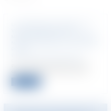
LA CONVENTION DE VIENNE SUR LA
VENTE INTERNATIONALE DE
MARCHANDISES EXCLUT LES RÈGLES
NATIONALES, MÊME CELLES D’ORDRE
PUBLIC
Entreprises
/
Marketing et ventes
/
Contrats commerciaux/ distribution
Par un arrêt du 17 mai 2023, la Cour de
cassation rappelle que la convention...
Lire la suite