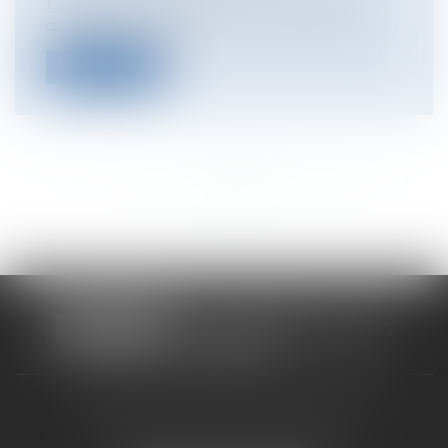
La Cour de cassation vient de traiter une
question éminemment courante dans l...
Lire la suite
<<
<
...
99
100
101
102
103
104
105
...
>
>>
CABINET RUEIL-MALMAISON