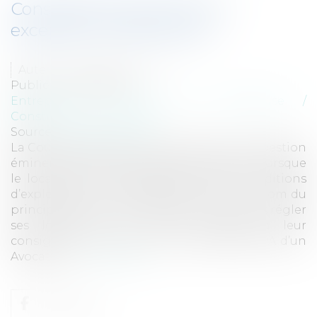
Consignation des loyers et
exception d'inexécution
Auteur : MEDINA Jean-Luc
Publié le :
07/09/2023
Entreprises
/
Gestion de l'entreprise
/
Construction Immobilier
Source :
www.eurojuris.fr
La Cour de cassation vient de traiter une question
éminemment courante dans la pratique. Lorsque
le locataire n’est pas satisfait de ses conditions
d’exploitation, il a tendance à vouloir, au nom du
principe d’exception d’inexécution, ne plus régler
ses loyers ou, au mieux, procéder à leur
consignation souvent sur le compte CARPA d’un
Avocat ou...
Lire la suite