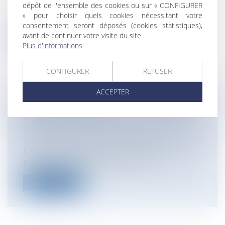
dépôt de l'ensemble des cookies ou sur « CONFIGURER
La Cour de Cassation a rendu un arrêt le
» pour choisir quels cookies nécessitant votre
28 juin dernier (n°21-21.181) qui n’...
consentement seront déposés (cookies statistiques),
avant de continuer votre visite du site.
Lire la suite
Plus d'informations
CONFIGURER
REFUSER
ACCEPTER
PRÉVENTION DES DIFFICULTÉS DES
EXPLOITATIONS
Entreprises
/
Contentieux
/
Entreprises en
difficultés / procédures collectives
L’article L351-1 du code rural offre un outil
juridique de gestion des exploi...
Lire la suite