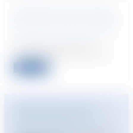
ENTREPRISES : QUELLES SOLUTIONS
EN CAS DE DIFFICULTÉS DE PAIEMENT
?
Entreprises
/
Contentieux
/
Entreprises en
difficultés / procédures collectives
En cas de difficultés de paiement,
l’entreprise viticole peut avoir recours à...
Lire la suite
CONSIGNATION DES LOYERS ET
EXCEPTION D'INEXÉCUTION
Entreprises
/
Gestion de l'entreprise
/
Construction Immobilier