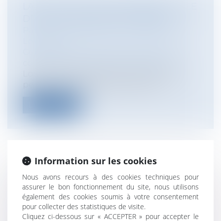
LA SOCIÉTÉ CIVILE IMMOBILIÈRE ET LE
DROIT DE PRÉEMPTION URBAIN
Particuliers
/
Patrimoine
/
Immobilier /
Logement
Collectivités
/
Urbanisme
/
Permis de
construire/ Documents d'urbanisme
Lors de la vente d’un bien immobilier, il
peut être nécessaire de veiller à p...
Lire la suite
Information sur les cookies
RESPONSABILITÉ DE L’AGENT
Nous avons recours à des cookies techniques pour
IMMOBILIER FACE À L’INSOLVABILITÉ
assurer le bon fonctionnement du site, nous utilisons
DU VENDEUR
également des cookies soumis à votre consentement
Particuliers
/
Patrimoine
/
Immobilier /
pour collecter des statistiques de visite.
Cliquez ci-dessous sur « ACCEPTER » pour accepter le
Logement