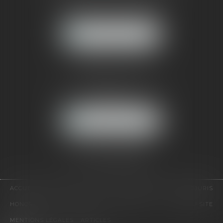
121, avenue Paul Doumer
92500 RUEIL-MALMAISON
NOUS LOCALISER
CABINET PARIS
52, boulevard Emile Augier
75116 PARIS
NOUS LOCALISER
Pour nous contacter :
Tél :
01 41 91 76 76
ACCUEIL
LE CABINET
L'ÉQUIPE
EXPERTISES
EUROJURIS
HONORAIRES
VIDÉOS
CONTACT
PLAN DU SITE
MENTIONS LÉGALES
ARTICLES