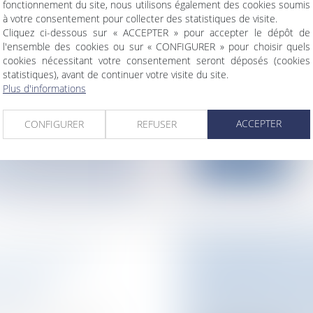
fonctionnement du site, nous utilisons également des cookies soumis
à votre consentement pour collecter des statistiques de visite.
Cliquez ci-dessous sur « ACCEPTER » pour accepter le dépôt de
l'ensemble des cookies ou sur « CONFIGURER » pour choisir quels
OMPE L'OEIL
LES FINS DE NO
cookies nécessitant votre consentement seront déposés (cookies
DU DÉCRET 7
D'APPEL : LA C
statistiques), avant de continuer votre visite du site.
Particuliers
/
Civil /
Plus d'informations
civile
res
Par un avis rendu le 
cret n° 2021-724 du 7
ACCEPTER
CONFIGURER
REFUSER
cassation met fin aux
Lire la suite
S PRATICIENS
LA RÉFORME DU
ROUVER LA
ÉNERGÉTIQUE : 
MÉDICAL
COMPTER DU 1ER
dicale
Particuliers
/
Patrim